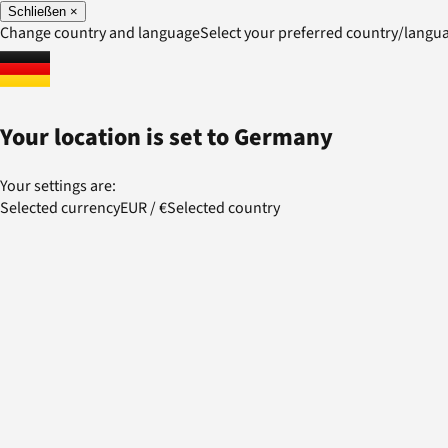
Schließen
×
Change country and language
Select your preferred country/lang
Your location is set to
Germany
Your settings are:
Selected currency
EUR
/
€
Selected country