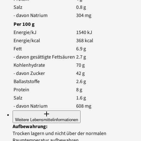
Salz
0.8
g
- davon Natrium
304
mg
Per
100
g
Energie/kJ
1540
kJ
Energie/kcal
368
kcal
Fett
6.9
g
- davon gesättigte Fettsäuren
2.7
g
Kohlenhydrate
70
g
- davon Zucker
42
g
Ballaststoffe
2.6
g
Protein
8
g
Salz
1.6
g
- davon Natrium
608
mg
Weitere Lebensmittelinformationen
Aufbewahrung
:
Trocken lagern und nicht über der normalen
Raumtemperatur aufbewahren.