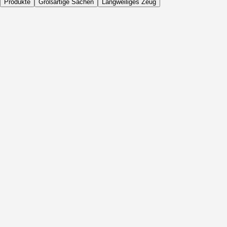
Produkte
Großartige Sachen
Langweiliges Zeug
Täglich
Vor Aktivität