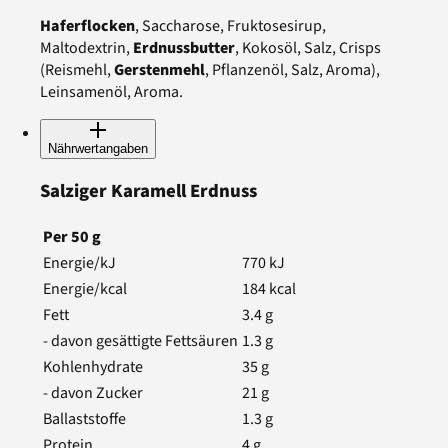
Haferflocken
, Saccharose, Fruktosesirup,
Maltodextrin,
Erdnussbutter
, Kokosöl, Salz, Crisps
(Reismehl,
Gerstenmehl
, Pflanzenöl, Salz, Aroma),
Leinsamenöl, Aroma.
Nährwertangaben
Salziger Karamell Erdnuss
Per
50
g
Energie/kJ
770
kJ
Energie/kcal
184
kcal
Fett
3.4
g
- davon gesättigte Fettsäuren
1.3
g
Kohlenhydrate
35
g
- davon Zucker
21
g
Ballaststoffe
1.3
g
Protein
4
g