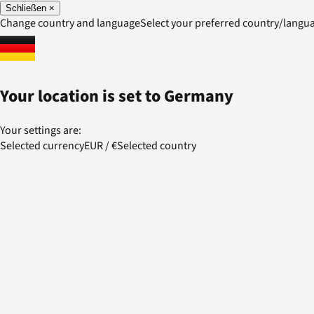
Schließen
×
Change country and language
Select your preferred country/lang
Your location is set to
Germany
Your settings are:
Selected currency
EUR
/
€
Selected country