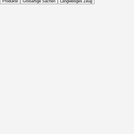
Produkte
Großartige Sachen
Langweiliges Zeug
Täglich
Vor Aktivität