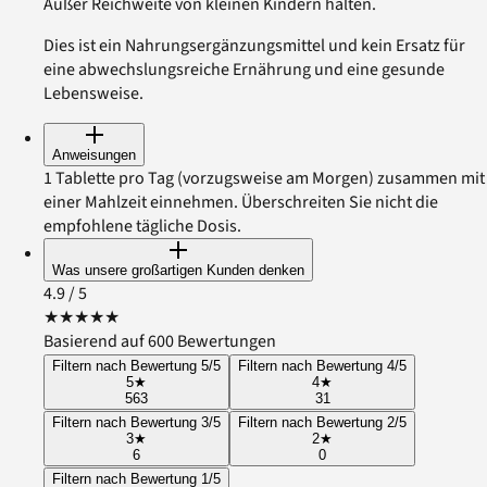
Außer Reichweite von kleinen Kindern halten.
Dies ist ein Nahrungsergänzungsmittel und kein Ersatz für
eine abwechslungsreiche Ernährung und eine gesunde
Lebensweise.
Anweisungen
1 Tablette pro Tag (vorzugsweise am Morgen) zusammen mit
einer Mahlzeit einnehmen. Überschreiten Sie nicht die
empfohlene tägliche Dosis.
Was unsere großartigen Kunden denken
4.9
/ 5
★
★
★
★
★
Basierend auf 600 Bewertungen
Filtern nach Bewertung 5/5
Filtern nach Bewertung 4/5
5
★
4
★
563
31
Filtern nach Bewertung 3/5
Filtern nach Bewertung 2/5
3
★
2
★
6
0
Filtern nach Bewertung 1/5