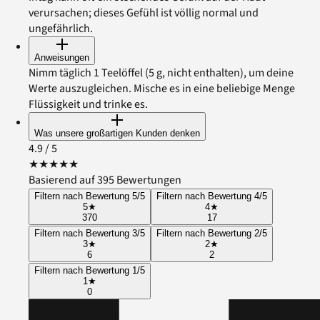
verursachen; dieses Gefühl ist völlig normal und
ungefährlich.
Anweisungen
Nimm täglich 1 Teelöffel (5 g, nicht enthalten), um deine
Werte auszugleichen. Mische es in eine beliebige Menge
Flüssigkeit und trinke es.
Was unsere großartigen Kunden denken
4.9
/ 5
★
★
★
★
★
Basierend auf 395 Bewertungen
Filtern nach Bewertung 5/5
Filtern nach Bewertung 4/5
5
★
4
★
370
17
Filtern nach Bewertung 3/5
Filtern nach Bewertung 2/5
3
★
2
★
6
2
Filtern nach Bewertung 1/5
1
★
0