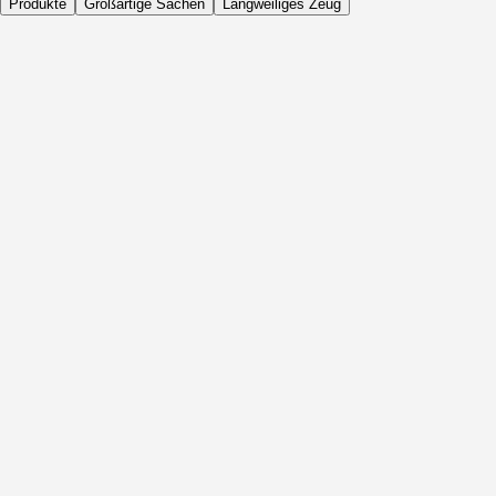
Produkte
Großartige Sachen
Langweiliges Zeug
Täglich
Vor Aktivität