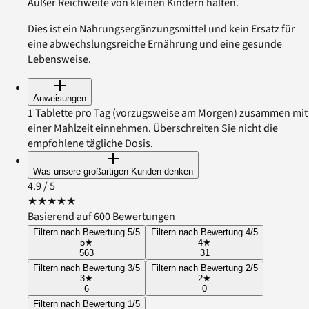
Außer Reichweite von kleinen Kindern halten.
Dies ist ein Nahrungsergänzungsmittel und kein Ersatz für
eine abwechslungsreiche Ernährung und eine gesunde
Lebensweise.
Anweisungen
1 Tablette pro Tag (vorzugsweise am Morgen) zusammen mit
einer Mahlzeit einnehmen. Überschreiten Sie nicht die
empfohlene tägliche Dosis.
Was unsere großartigen Kunden denken
4.9
/ 5
★
★
★
★
★
Basierend auf 600 Bewertungen
Filtern nach Bewertung 5/5
Filtern nach Bewertung 4/5
5
★
4
★
563
31
Filtern nach Bewertung 3/5
Filtern nach Bewertung 2/5
3
★
2
★
6
0
Filtern nach Bewertung 1/5