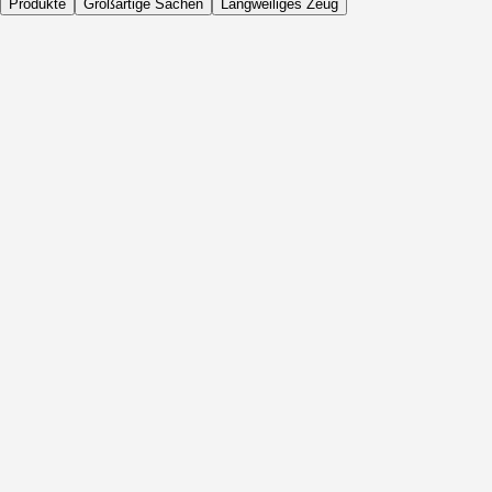
Produkte
Großartige Sachen
Langweiliges Zeug
Täglich
Vor Aktivität