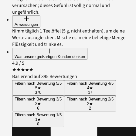
verursachen; dieses Gefühl ist völlig normal und
ungefährlich.
Anweisungen
Nimm täglich 1 Teelöffel (5 g, nicht enthalten), um deine
Werte auszugleichen. Mische es in eine beliebige Menge
Flüssigkeit und trinke es.
Was unsere großartigen Kunden denken
4.9
/ 5
★
★
★
★
★
Basierend auf 395 Bewertungen
Filtern nach Bewertung 5/5
Filtern nach Bewertung 4/5
5
★
4
★
370
17
Filtern nach Bewertung 3/5
Filtern nach Bewertung 2/5
3
★
2
★
6
2
Filtern nach Bewertung 1/5
1
★
0