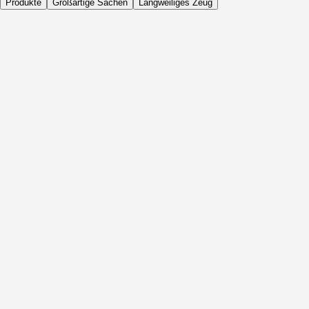
Produkte
Großartige Sachen
Langweiliges Zeug
Täglich
Vor Aktivität