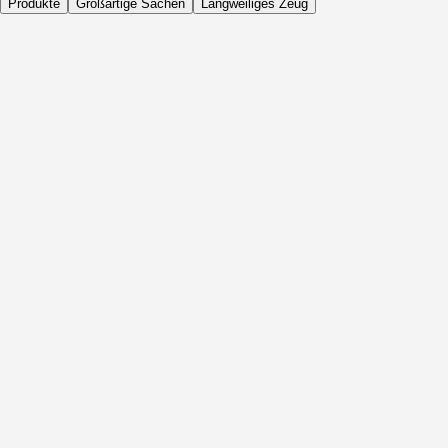
Produkte
Großartige Sachen
Langweiliges Zeug
Täglich
Vor Aktivität