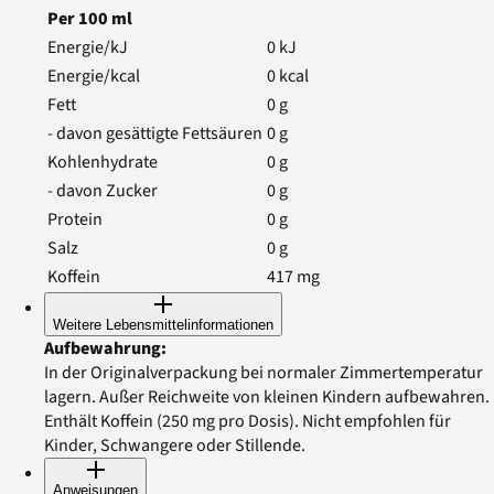
Per
100
ml
Energie/kJ
0
kJ
Energie/kcal
0
kcal
Fett
0
g
- davon gesättigte Fettsäuren
0
g
Kohlenhydrate
0
g
- davon Zucker
0
g
Protein
0
g
Salz
0
g
Koffein
417
mg
Weitere Lebensmittelinformationen
Aufbewahrung
:
In der Originalverpackung bei normaler Zimmertemperatur
lagern. Außer Reichweite von kleinen Kindern aufbewahren.
Enthält Koffein (250 mg pro Dosis). Nicht empfohlen für
Kinder, Schwangere oder Stillende.
Anweisungen