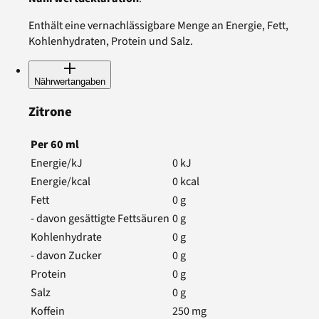
Enthält eine vernachlässigbare Menge an Energie, Fett,
Kohlenhydraten, Protein und Salz.
Nährwertangaben
Zitrone
Per
60
ml
Energie/kJ
0
kJ
Energie/kcal
0
kcal
Fett
0
g
- davon gesättigte Fettsäuren
0
g
Kohlenhydrate
0
g
- davon Zucker
0
g
Protein
0
g
Salz
0
g
Koffein
250
mg