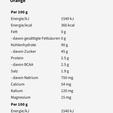
Orange
Per
100
g
Energie/kJ
1540
kJ
Energie/kcal
360
kcal
Fett
0
g
- davon gesättigte Fettsäuren
0
g
Kohlenhydrate
90
g
- davon Zucker
45
g
Protein
2.5
g
- davon BCAA
2.5
g
Salz
1.9
g
- davon Natrium
750
mg
Calcium
54
mg
Kalium
120
mg
Magnesium
15
mg
Per
100
g
Energie/kJ
1540
kJ