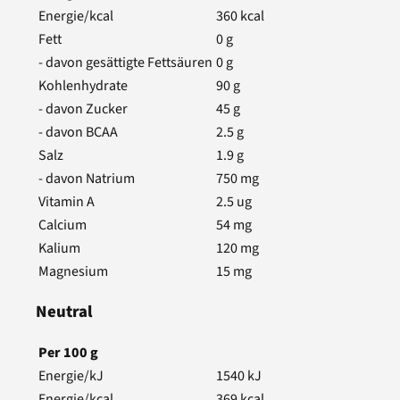
Energie/kcal
360
kcal
Fett
0
g
- davon gesättigte Fettsäuren
0
g
Kohlenhydrate
90
g
- davon Zucker
45
g
- davon BCAA
2.5
g
Salz
1.9
g
- davon Natrium
750
mg
Vitamin A
2.5
ug
Calcium
54
mg
Kalium
120
mg
Magnesium
15
mg
Neutral
Per
100
g
Energie/kJ
1540
kJ
Energie/kcal
369
kcal