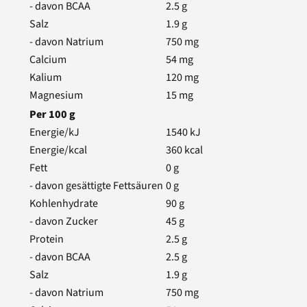
- davon BCAA
2.5
g
Salz
1.9
g
- davon Natrium
750
mg
Calcium
54
mg
Kalium
120
mg
Magnesium
15
mg
Per
100
g
Energie/kJ
1540
kJ
Energie/kcal
360
kcal
Fett
0
g
- davon gesättigte Fettsäuren
0
g
Kohlenhydrate
90
g
- davon Zucker
45
g
Protein
2.5
g
- davon BCAA
2.5
g
Salz
1.9
g
- davon Natrium
750
mg