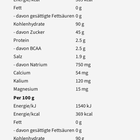
Fett
0
g
- davon gesättigte Fettsäuren
0
g
Kohlenhydrate
90
g
- davon Zucker
45
g
Protein
2.5
g
- davon BCAA
2.5
g
Salz
1.9
g
- davon Natrium
750
mg
Calcium
54
mg
Kalium
120
mg
Magnesium
15
mg
Per
100
g
Energie/kJ
1540
kJ
Energie/kcal
369
kcal
Fett
0
g
- davon gesättigte Fettsäuren
0
g
Kohlenhydrate
90
g