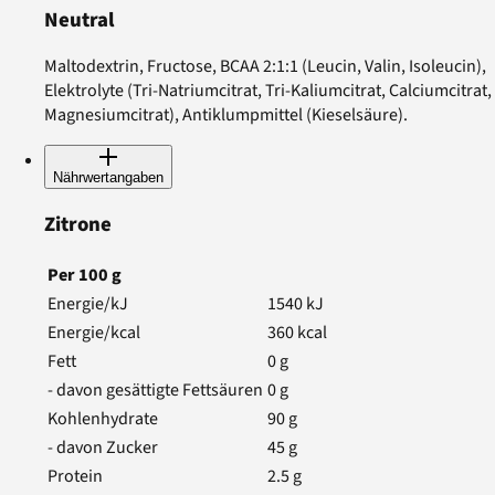
Neutral
Maltodextrin, Fructose, BCAA 2:1:1 (Leucin, Valin, Isoleucin),
Elektrolyte (Tri-Natriumcitrat, Tri-Kaliumcitrat, Calciumcitrat,
Magnesiumcitrat), Antiklumpmittel (Kieselsäure).
Nährwertangaben
Zitrone
Per
100
g
Energie/kJ
1540
kJ
Energie/kcal
360
kcal
Fett
0
g
- davon gesättigte Fettsäuren
0
g
Kohlenhydrate
90
g
- davon Zucker
45
g
Protein
2.5
g