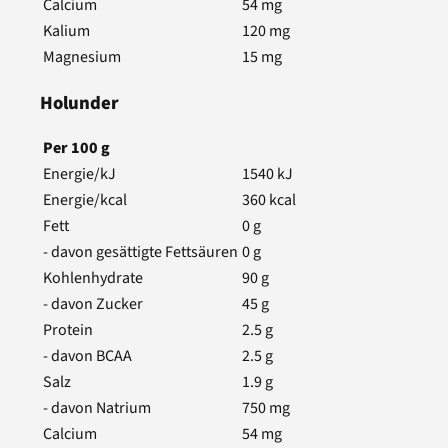
Calcium
54
mg
Kalium
120
mg
Magnesium
15
mg
Holunder
Per
100
g
Energie/kJ
1540
kJ
Energie/kcal
360
kcal
Fett
0
g
- davon gesättigte Fettsäuren
0
g
Kohlenhydrate
90
g
- davon Zucker
45
g
Protein
2.5
g
- davon BCAA
2.5
g
Salz
1.9
g
- davon Natrium
750
mg
Calcium
54
mg