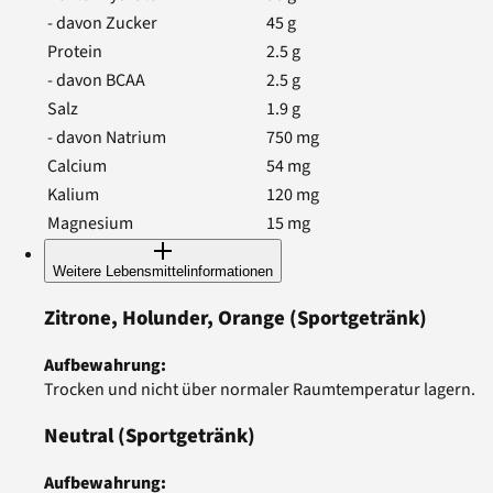
- davon Zucker
45
g
Protein
2.5
g
- davon BCAA
2.5
g
Salz
1.9
g
- davon Natrium
750
mg
Calcium
54
mg
Kalium
120
mg
Magnesium
15
mg
Weitere Lebensmittelinformationen
Zitrone, Holunder, Orange
(Sportgetränk)
Aufbewahrung
:
Trocken und nicht über normaler Raumtemperatur lagern.
Neutral
(Sportgetränk)
Aufbewahrung
: