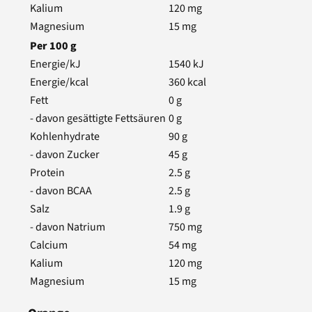
Kalium
120
mg
Magnesium
15
mg
Per
100
g
Energie/kJ
1540
kJ
Energie/kcal
360
kcal
Fett
0
g
- davon gesättigte Fettsäuren
0
g
Kohlenhydrate
90
g
- davon Zucker
45
g
Protein
2.5
g
- davon BCAA
2.5
g
Salz
1.9
g
- davon Natrium
750
mg
Calcium
54
mg
Kalium
120
mg
Magnesium
15
mg