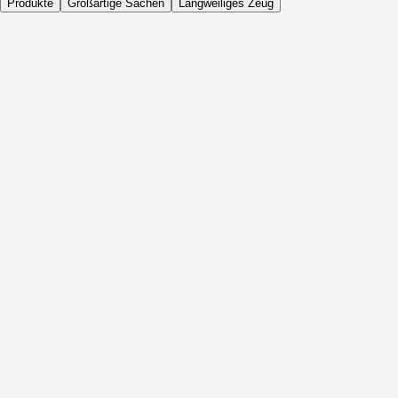
Produkte
Großartige Sachen
Langweiliges Zeug
Täglich
Vor Aktivität