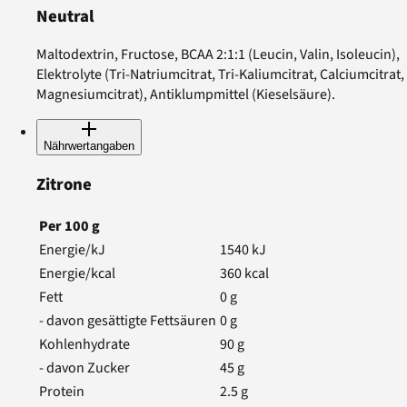
Neutral
Maltodextrin, Fructose, BCAA 2:1:1 (Leucin, Valin, Isoleucin),
Elektrolyte (Tri-Natriumcitrat, Tri-Kaliumcitrat, Calciumcitrat,
Magnesiumcitrat), Antiklumpmittel (Kieselsäure).
Nährwertangaben
Zitrone
Per
100
g
Energie/kJ
1540
kJ
Energie/kcal
360
kcal
Fett
0
g
- davon gesättigte Fettsäuren
0
g
Kohlenhydrate
90
g
- davon Zucker
45
g
Protein
2.5
g