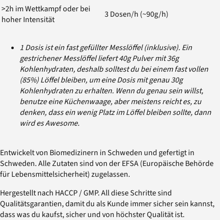
>2h im Wettkampf oder bei
3 Dosen/h (~90g/h)
hoher Intensität
1 Dosis ist ein fast gefüllter Messlöffel (inklusive). Ein
gestrichener Messlöffel liefert 40g Pulver mit 36g
Kohlenhydraten, deshalb solltest du bei einem fast vollen
(85%) Löffel bleiben, um eine Dosis mit genau 30g
Kohlenhydraten zu erhalten. Wenn du genau sein willst,
benutze eine Küchenwaage, aber meistens reicht es, zu
denken, dass ein wenig Platz im Löffel bleiben sollte, dann
wird es Awesome.
Entwickelt von Biomedizinern in Schweden und gefertigt in
Schweden. Alle Zutaten sind von der EFSA (Europäische Behörde
für Lebensmittelsicherheit) zugelassen.
Hergestellt nach HACCP / GMP. All diese Schritte sind
Qualitätsgarantien, damit du als Kunde immer sicher sein kannst,
dass was du kaufst, sicher und von höchster Qualität ist.