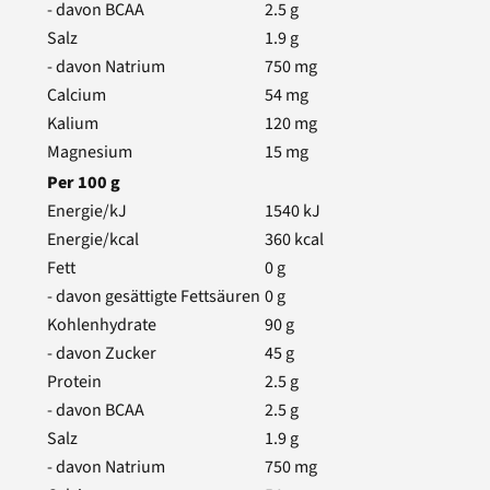
- davon BCAA
2.5
g
Salz
1.9
g
- davon Natrium
750
mg
Calcium
54
mg
Kalium
120
mg
Magnesium
15
mg
Per
100
g
Energie/kJ
1540
kJ
Energie/kcal
360
kcal
Fett
0
g
- davon gesättigte Fettsäuren
0
g
Kohlenhydrate
90
g
- davon Zucker
45
g
Protein
2.5
g
- davon BCAA
2.5
g
Salz
1.9
g
- davon Natrium
750
mg