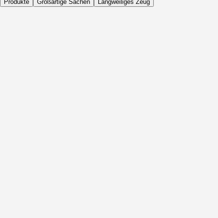
Produkte
Großartige Sachen
Langweiliges Zeug
Täglich
Vor Aktivität