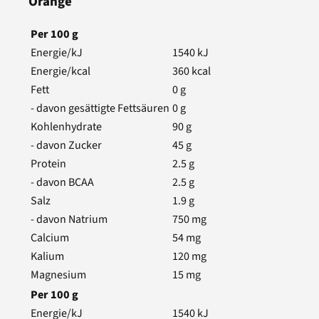
Orange
Per
100
g
Energie/kJ
1540
kJ
Energie/kcal
360
kcal
Fett
0
g
- davon gesättigte Fettsäuren
0
g
Kohlenhydrate
90
g
- davon Zucker
45
g
Protein
2.5
g
- davon BCAA
2.5
g
Salz
1.9
g
- davon Natrium
750
mg
Calcium
54
mg
Kalium
120
mg
Magnesium
15
mg
Per
100
g
Energie/kJ
1540
kJ