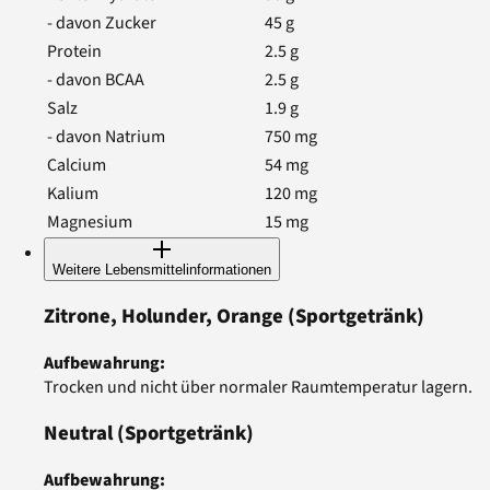
- davon Zucker
45
g
Protein
2.5
g
- davon BCAA
2.5
g
Salz
1.9
g
- davon Natrium
750
mg
Calcium
54
mg
Kalium
120
mg
Magnesium
15
mg
Weitere Lebensmittelinformationen
Zitrone, Holunder, Orange
(Sportgetränk)
Aufbewahrung
:
Trocken und nicht über normaler Raumtemperatur lagern.
Neutral
(Sportgetränk)
Aufbewahrung
: