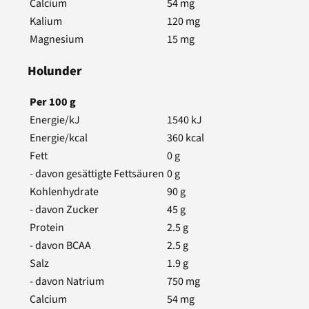
Calcium
54
mg
Kalium
120
mg
Magnesium
15
mg
Holunder
Per
100
g
Energie/kJ
1540
kJ
Energie/kcal
360
kcal
Fett
0
g
- davon gesättigte Fettsäuren
0
g
Kohlenhydrate
90
g
- davon Zucker
45
g
Protein
2.5
g
- davon BCAA
2.5
g
Salz
1.9
g
- davon Natrium
750
mg
Calcium
54
mg