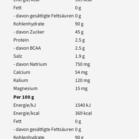
Fett
0
g
- davon gesättigte Fettsäuren
0
g
Kohlenhydrate
90
g
- davon Zucker
45
g
Protein
2.5
g
- davon BCAA
2.5
g
Salz
1.9
g
- davon Natrium
750
mg
Calcium
54
mg
Kalium
120
mg
Magnesium
15
mg
Per
100
g
Energie/kJ
1540
kJ
Energie/kcal
369
kcal
Fett
0
g
- davon gesättigte Fettsäuren
0
g
Kohlenhydrate
90
g