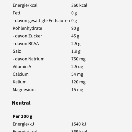
Energie/kcal
360
kcal
Fett
0
g
- davon gesättigte Fettsäuren
0
g
Kohlenhydrate
90
g
- davon Zucker
45
g
- davon BCAA
2.5
g
Salz
1.9
g
- davon Natrium
750
mg
Vitamin A
2.5
ug
Calcium
54
mg
Kalium
120
mg
Magnesium
15
mg
Neutral
Per
100
g
Energie/kJ
1540
kJ
Energie/kcal
369
kcal