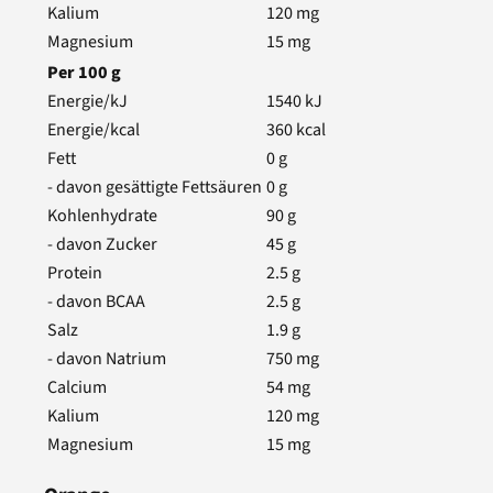
Kalium
120
mg
Magnesium
15
mg
Per
100
g
Energie/kJ
1540
kJ
Energie/kcal
360
kcal
Fett
0
g
- davon gesättigte Fettsäuren
0
g
Kohlenhydrate
90
g
- davon Zucker
45
g
Protein
2.5
g
- davon BCAA
2.5
g
Salz
1.9
g
- davon Natrium
750
mg
Calcium
54
mg
Kalium
120
mg
Magnesium
15
mg