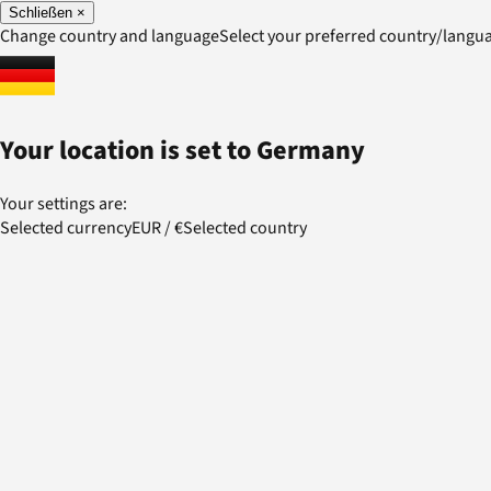
Schließen
×
Change country and language
Select your preferred country/lang
Your location is set to
Germany
Your settings are:
Selected currency
EUR
/
€
Selected country