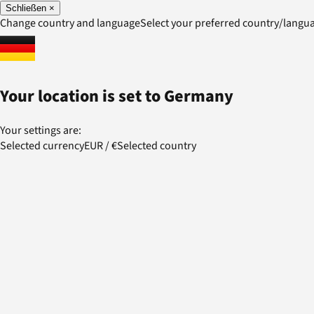
Schließen
×
Change country and language
Select your preferred country/lang
Your location is set to
Germany
Your settings are:
Selected currency
EUR
/
€
Selected country