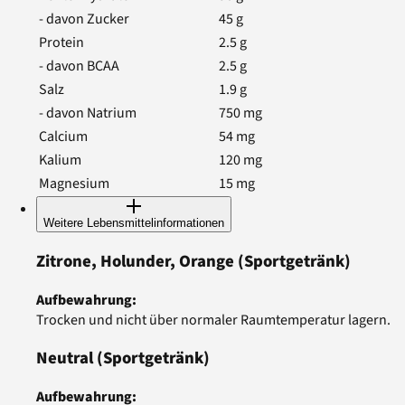
- davon Zucker
45
g
Protein
2.5
g
- davon BCAA
2.5
g
Salz
1.9
g
- davon Natrium
750
mg
Calcium
54
mg
Kalium
120
mg
Magnesium
15
mg
Weitere Lebensmittelinformationen
Zitrone, Holunder, Orange
(Sportgetränk)
Aufbewahrung
:
Trocken und nicht über normaler Raumtemperatur lagern.
Neutral
(Sportgetränk)
Aufbewahrung
: