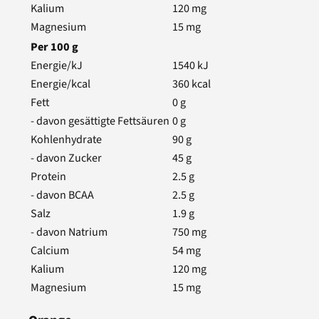
Kalium
120
mg
Magnesium
15
mg
Per
100
g
Energie/kJ
1540
kJ
Energie/kcal
360
kcal
Fett
0
g
- davon gesättigte Fettsäuren
0
g
Kohlenhydrate
90
g
- davon Zucker
45
g
Protein
2.5
g
- davon BCAA
2.5
g
Salz
1.9
g
- davon Natrium
750
mg
Calcium
54
mg
Kalium
120
mg
Magnesium
15
mg