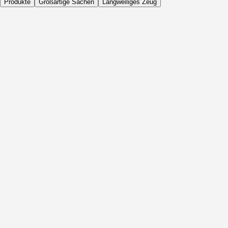
Produkte
Großartige Sachen
Langweiliges Zeug
Täglich
Vor Aktivität