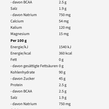
- davon BCAA
2.5
g
Salz
1.9
g
- davon Natrium
750
mg
Calcium
54
mg
Kalium
120
mg
Magnesium
15
mg
Per
100
g
Energie/kJ
1540
kJ
Energie/kcal
360
kcal
Fett
0
g
- davon gesättigte Fettsäuren
0
g
Kohlenhydrate
90
g
- davon Zucker
45
g
Protein
2.5
g
- davon BCAA
2.5
g
Salz
1.9
g
- davon Natrium
750
mg