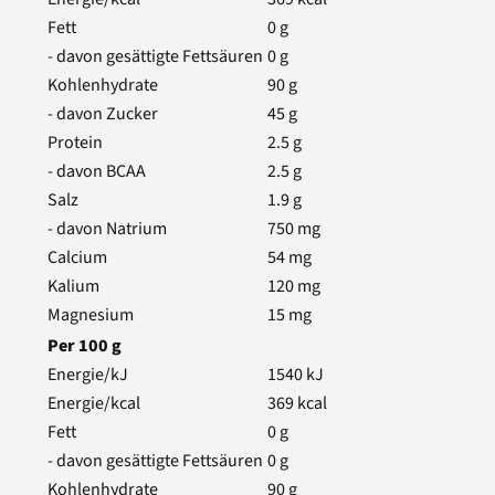
Fett
0
g
- davon gesättigte Fettsäuren
0
g
Kohlenhydrate
90
g
- davon Zucker
45
g
Protein
2.5
g
- davon BCAA
2.5
g
Salz
1.9
g
- davon Natrium
750
mg
Calcium
54
mg
Kalium
120
mg
Magnesium
15
mg
Per
100
g
Energie/kJ
1540
kJ
Energie/kcal
369
kcal
Fett
0
g
- davon gesättigte Fettsäuren
0
g
Kohlenhydrate
90
g