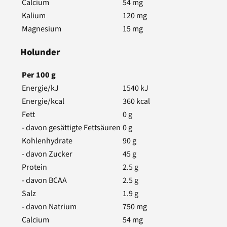
Calcium
54
mg
Kalium
120
mg
Magnesium
15
mg
Holunder
Per
100
g
Energie/kJ
1540
kJ
Energie/kcal
360
kcal
Fett
0
g
- davon gesättigte Fettsäuren
0
g
Kohlenhydrate
90
g
- davon Zucker
45
g
Protein
2.5
g
- davon BCAA
2.5
g
Salz
1.9
g
- davon Natrium
750
mg
Calcium
54
mg