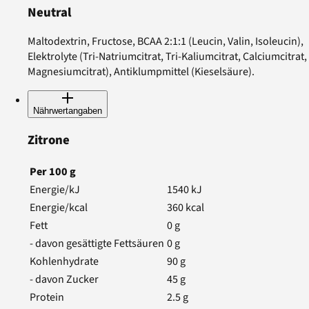
Neutral
Maltodextrin, Fructose, BCAA 2:1:1 (Leucin, Valin, Isoleucin),
Elektrolyte (Tri-Natriumcitrat, Tri-Kaliumcitrat, Calciumcitrat,
Magnesiumcitrat), Antiklumpmittel (Kieselsäure).
Nährwertangaben
Zitrone
Per
100
g
Energie/kJ
1540
kJ
Energie/kcal
360
kcal
Fett
0
g
- davon gesättigte Fettsäuren
0
g
Kohlenhydrate
90
g
- davon Zucker
45
g
Protein
2.5
g