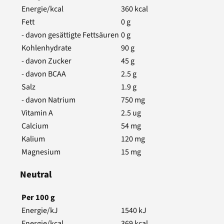
Energie/kcal
360
kcal
Fett
0
g
- davon gesättigte Fettsäuren
0
g
Kohlenhydrate
90
g
- davon Zucker
45
g
- davon BCAA
2.5
g
Salz
1.9
g
- davon Natrium
750
mg
Vitamin A
2.5
ug
Calcium
54
mg
Kalium
120
mg
Magnesium
15
mg
Neutral
Per
100
g
Energie/kJ
1540
kJ
Energie/kcal
369
kcal