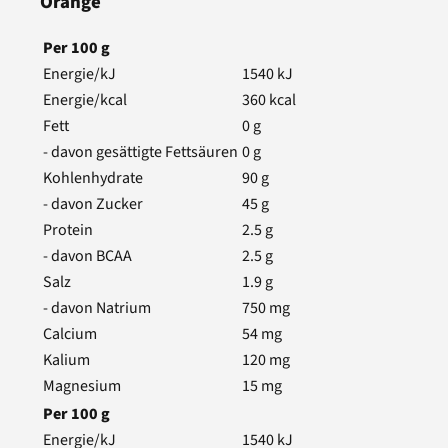
Orange
Per
100
g
Energie/kJ
1540
kJ
Energie/kcal
360
kcal
Fett
0
g
- davon gesättigte Fettsäuren
0
g
Kohlenhydrate
90
g
- davon Zucker
45
g
Protein
2.5
g
- davon BCAA
2.5
g
Salz
1.9
g
- davon Natrium
750
mg
Calcium
54
mg
Kalium
120
mg
Magnesium
15
mg
Per
100
g
Energie/kJ
1540
kJ