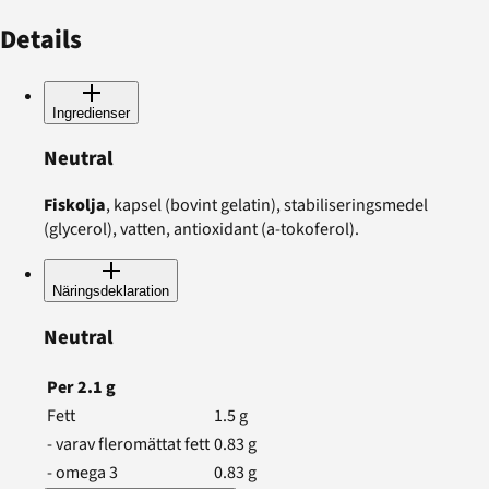
Details
Ingredienser
Neutral
Fiskolja
, kapsel (bovint gelatin), stabiliseringsmedel
(glycerol), vatten, antioxidant (a-tokoferol).
Näringsdeklaration
Neutral
Per
2.1
g
Fett
1.5
g
- varav fleromättat fett
0.83
g
- omega 3
0.83
g