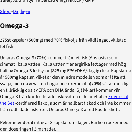
Safety Authority). Tillverkad enligt HACCP / GMP
Shop
>
Dagligen
Omega-3
275st kapslar (500mg) med 70% fiskolja från vildfångad, vitlistad
fet fisk.
Umaras Omega-3 (70%) kommer från fet fisk (Ansjovis) som
simmat i kalla vatten. Kalla vatten = energirika fettlager med hög
halt av Omega-3 fettsyror (825 mg EPA+DHA/daglig dos). Kapslarna
är 500mg kapslar, vilket är den mindre modellen som är lätta att
svälja, men då vi valt en högkoncentrerad olja(70%) så får du i dig
en tillräcklig dos av EPA och DHA ändå. Självklart kommer vår
Omega-3 från kontrollerade fiskevatten och innehåller
Friends of
the Sea
-certifierad fiskolja som är hållbart fiskad och inte kommer
från rödlistade fiskarter. Umaras Omega-3 är ett kosttillskott.
Rekommenderat intag är 3 kapslar om dagen. Burken räcker med
den doseringen i 3 månader.