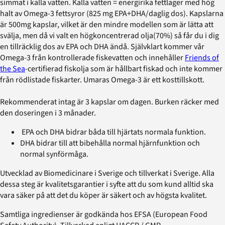
simmat i kalla vatten. Kalla vatten = energirika fettlager med hög
halt av Omega-3 fettsyror (825 mg EPA+DHA/daglig dos). Kapslarna
är 500mg kapslar, vilket är den mindre modellen som är lätta att
svälja, men då vi valt en högkoncentrerad olja(70%) så får du i dig
en tillräcklig dos av EPA och DHA ändå. Självklart kommer vår
Omega-3 från kontrollerade fiskevatten och innehåller
Friends of
the Sea
-certifierad fiskolja som är hållbart fiskad och inte kommer
från rödlistade fiskarter. Umaras Omega-3 är ett kosttillskott.
Rekommenderat intag är 3 kapslar om dagen. Burken räcker med
den doseringen i 3 månader.
EPA och DHA bidrar båda till hjärtats normala funktion.
DHA bidrar till att bibehålla normal hjärnfunktion och
normal synförmåga.
Utvecklad av Biomedicinare i Sverige och tillverkat i Sverige. Alla
dessa steg är kvalitetsgarantier i syfte att du som kund alltid ska
vara säker på att det du köper är säkert och av högsta kvalitet.
Samtliga ingredienser är godkända hos EFSA (European Food