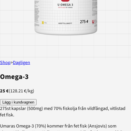
Shop
>
Dagligen
Omega-3
25 €
(
128.21 €
/
kg
)
Lägg i kundvagnen
275st kapslar (500mg) med 70% fiskolja från vildfångad, vitlistad
fet fisk.
Umaras Omega-3 (70%) kommer från fet fisk (Ansjovis) som