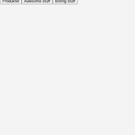
Produkter
Awesome stuff
Boring stuff
Dagligen
Före Aktivitet