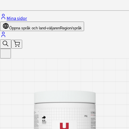
Stäng menyn
Mina sidor
Öppna språk och land-väljaren
Region/språk