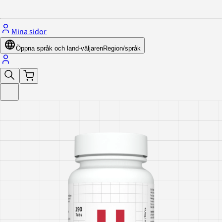
Stäng menyn
Mina sidor
Öppna språk och land-väljaren
Region/språk