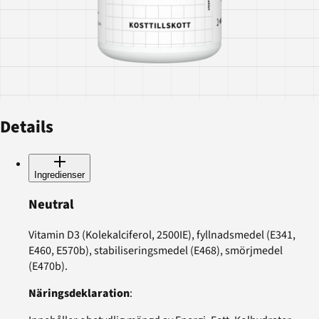
Details
Ingredienser
Neutral
Vitamin D3 (Kolekalciferol, 2500IE), fyllnadsmedel (E341,
E460, E570b), stabiliseringsmedel (E468), smörjmedel
(E470b).
Näringsdeklaration
: