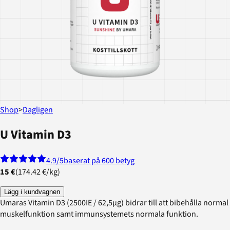
Shop
>
Dagligen
U Vitamin D3
4.9
/5
baserat på 600 betyg
15 €
(
174.42 €
/
kg
)
Lägg i kundvagnen
Umaras Vitamin D3 (2500IE / 62,5µg) bidrar till att bibehålla normal
muskelfunktion samt immunsystemets normala funktion.