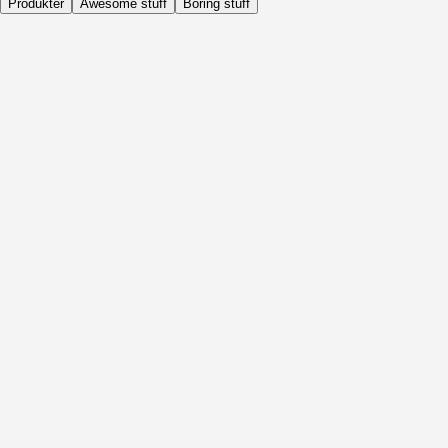
Produkter
Awesome stuff
Boring stuff
Dagligen
Före Aktivitet