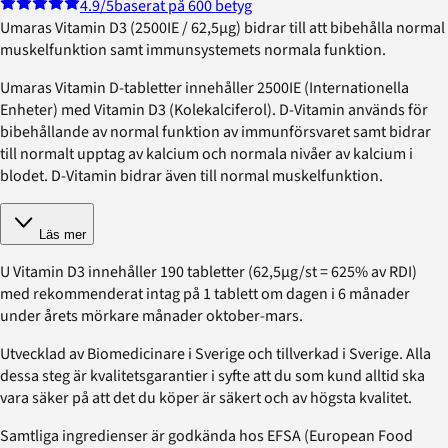
4.9
/5
baserat på 600 betyg
Umaras Vitamin D3 (2500IE / 62,5µg) bidrar till att bibehålla normal
muskelfunktion samt immunsystemets normala funktion.
Umaras Vitamin D-tabletter innehåller 2500IE (Internationella
Enheter) med Vitamin D3 (Kolekalciferol). D-Vitamin används för
bibehållande av normal funktion av immunförsvaret samt bidrar
till normalt upptag av kalcium och normala nivåer av kalcium i
blodet. D-Vitamin bidrar även till normal muskelfunktion.
Läs mer
U Vitamin D3 innehåller 190 tabletter (62,5µg/st = 625% av RDI)
med rekommenderat intag på 1 tablett om dagen i 6 månader
under årets mörkare månader oktober-mars.
Utvecklad av Biomedicinare i Sverige och tillverkad i Sverige. Alla
dessa steg är kvalitetsgarantier i syfte att du som kund alltid ska
vara säker på att det du köper är säkert och av högsta kvalitet.
Samtliga ingredienser är godkända hos EFSA (European Food