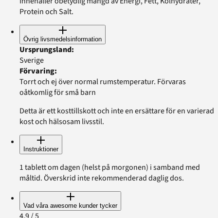
Innehåller obetydlig mängd av Energi, Fett, Kolhydrater,
Protein och Salt.
Övrig livsmedelsinformation
Ursprungsland
:
Sverige
Förvaring
:
Torrt och ej över normal rumstemperatur. Förvaras
oåtkomlig för små barn
Detta är ett kosttillskott och inte en ersättare för en varierad
kost och hälsosam livsstil.
Instruktioner
1 tablett om dagen (helst på morgonen) i samband med
måltid. Överskrid inte rekommenderad daglig dos.
Vad våra awesome kunder tycker
4.9
/ 5