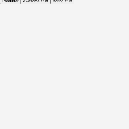
Produkter
Awesome stuff
Boring stuff
Dagligen
Före Aktivitet