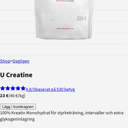
Shop
>
Dagligen
U Creatine
4.8
/5
baserat på 530 betyg
23 €
(
46 €
/
kg
)
Lägg i kundvagnen
100% Kreatin Monohydrat för styrketräning, intervaller och extra
glykogeninlagring