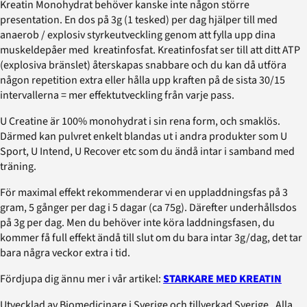
Kreatin Monohydrat behöver kanske inte någon större
presentation. En dos på 3g (1 tesked) per dag hjälper till med
anaerob / explosiv styrkeutveckling genom att fylla upp dina
muskeldepåer med kreatinfosfat. Kreatinfosfat ser till att ditt ATP
(explosiva bränslet) återskapas snabbare och du kan då utföra
någon repetition extra eller hålla upp kraften på de sista 30/15
intervallerna = mer effektutveckling från varje pass.
U Creatine är 100% monohydrat i sin rena form, och smaklös.
Därmed kan pulvret enkelt blandas ut i andra produkter som U
Sport, U Intend, U Recover etc som du ändå intar i samband med
träning.
För maximal effekt rekommenderar vi en uppladdningsfas på 3
gram, 5 gånger per dag i 5 dagar (ca 75g). Därefter underhållsdos
på 3g per dag. Men du behöver inte köra laddningsfasen, du
kommer få full effekt ändå till slut om du bara intar 3g/dag, det tar
bara några veckor extra i tid.
Fördjupa dig ännu mer i vår artikel:
STARKARE MED KREATIN
Utvecklad av Biomedicinare i Sverige och tillverkad Sverige . Alla