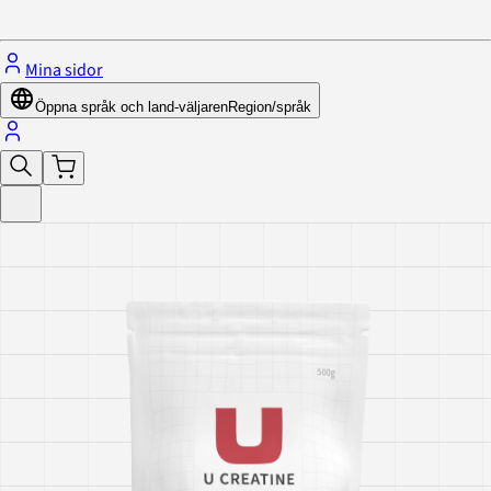
Stäng menyn
Mina sidor
Öppna språk och land-väljaren
Region/språk