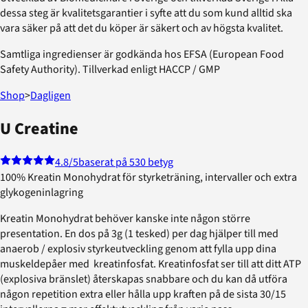
dessa steg är kvalitetsgarantier i syfte att du som kund alltid ska
vara säker på att det du köper är säkert och av högsta kvalitet.
Samtliga ingredienser är godkända hos EFSA (European Food
Safety Authority). Tillverkad enligt HACCP / GMP
Shop
>
Dagligen
U Creatine
4.8
/5
baserat på 530 betyg
100% Kreatin Monohydrat för styrketräning, intervaller och extra
glykogeninlagring
Kreatin Monohydrat behöver kanske inte någon större
presentation. En dos på 3g (1 tesked) per dag hjälper till med
anaerob / explosiv styrkeutveckling genom att fylla upp dina
muskeldepåer med kreatinfosfat. Kreatinfosfat ser till att ditt ATP
(explosiva bränslet) återskapas snabbare och du kan då utföra
någon repetition extra eller hålla upp kraften på de sista 30/15