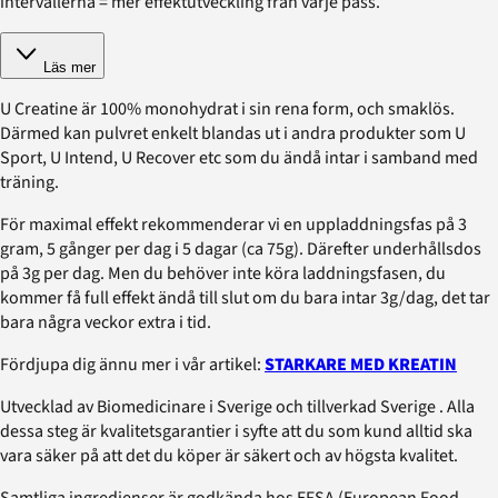
intervallerna = mer effektutveckling från varje pass.
Läs mer
U Creatine är 100% monohydrat i sin rena form, och smaklös.
Därmed kan pulvret enkelt blandas ut i andra produkter som U
Sport, U Intend, U Recover etc som du ändå intar i samband med
träning.
För maximal effekt rekommenderar vi en uppladdningsfas på 3
gram, 5 gånger per dag i 5 dagar (ca 75g). Därefter underhållsdos
på 3g per dag. Men du behöver inte köra laddningsfasen, du
kommer få full effekt ändå till slut om du bara intar 3g/dag, det tar
bara några veckor extra i tid.
Fördjupa dig ännu mer i vår artikel:
STARKARE MED KREATIN
Utvecklad av Biomedicinare i Sverige och tillverkad Sverige . Alla
dessa steg är kvalitetsgarantier i syfte att du som kund alltid ska
vara säker på att det du köper är säkert och av högsta kvalitet.
Samtliga ingredienser är godkända hos EFSA (European Food