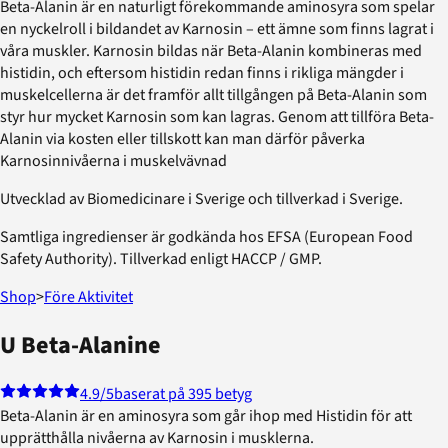
Beta-Alanin är en naturligt förekommande aminosyra som spelar
en nyckelroll i bildandet av Karnosin – ett ämne som finns lagrat i
våra muskler. Karnosin bildas när Beta-Alanin kombineras med
histidin, och eftersom histidin redan finns i rikliga mängder i
muskelcellerna är det framför allt tillgången på Beta-Alanin som
styr hur mycket Karnosin som kan lagras. Genom att tillföra Beta-
Alanin via kosten eller tillskott kan man därför påverka
Karnosinnivåerna i muskelvävnad
Utvecklad av Biomedicinare i Sverige och tillverkad i Sverige.
Samtliga ingredienser är godkända hos EFSA (European Food
Safety Authority). Tillverkad enligt HACCP / GMP.
Shop
>
Före Aktivitet
U Beta-Alanine
4.9
/5
baserat på 395 betyg
Beta-Alanin är en aminosyra som går ihop med Histidin för att
upprätthålla nivåerna av Karnosin i musklerna.