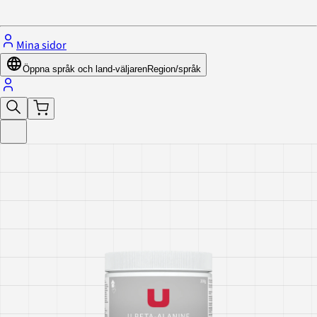
Stäng menyn
Mina sidor
Öppna språk och land-väljaren
Region/språk