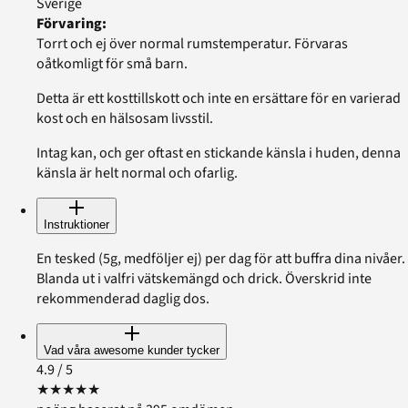
Sverige
Förvaring
:
Torrt och ej över normal rumstemperatur. Förvaras
oåtkomligt för små barn.
Detta är ett kosttillskott och inte en ersättare för en varierad
kost och en hälsosam livsstil.
Intag kan, och ger oftast en stickande känsla i huden, denna
känsla är helt normal och ofarlig.
Instruktioner
En tesked (5g, medföljer ej) per dag för att buffra dina nivåer.
Blanda ut i valfri vätskemängd och drick. Överskrid inte
rekommenderad daglig dos.
Vad våra awesome kunder tycker
4.9
/ 5
★
★
★
★
★