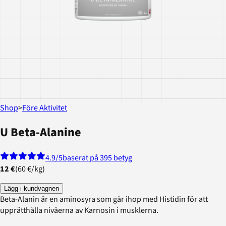
Shop
>
Före Aktivitet
U Beta-Alanine
4.9
/5
baserat på 395 betyg
12 €
(
60 €
/
kg
)
Lägg i kundvagnen
Beta-Alanin är en aminosyra som går ihop med Histidin för att
upprätthålla nivåerna av Karnosin i musklerna.