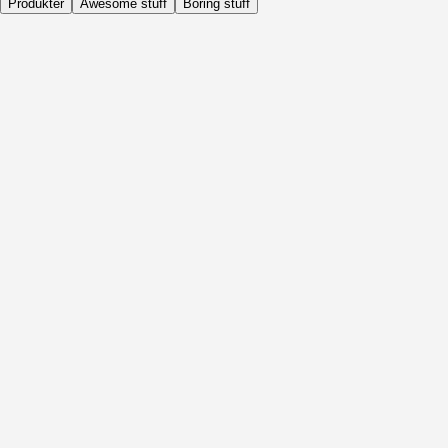
Produkter
Awesome stuff
Boring stuff
Dagligen
Före Aktivitet