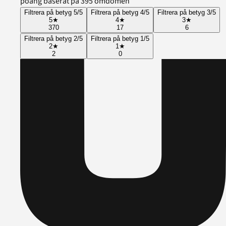
poäng baserat på 395 omdömen
Filtrera på betyg 5/5
Filtrera på betyg 4/5
Filtrera på betyg 3/5
5
★
4
★
3
★
370
17
6
Filtrera på betyg 2/5
Filtrera på betyg 1/5
2
★
1
★
2
0