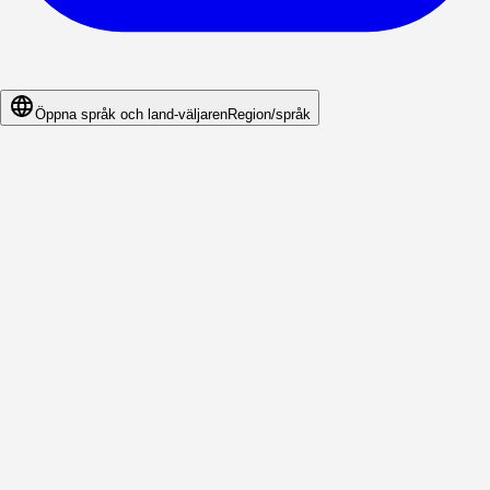
Öppna språk och land-väljaren
Region/språk