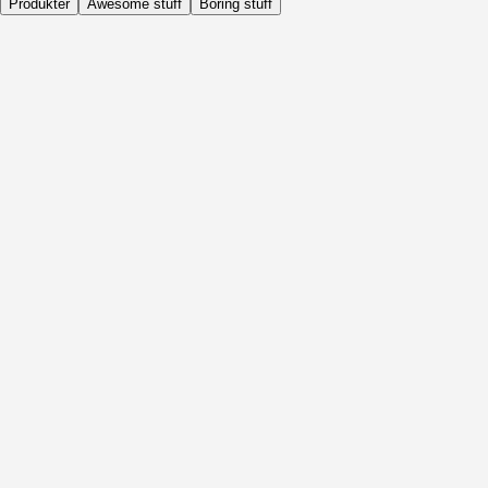
Produkter
Awesome stuff
Boring stuff
Dagligen
Före Aktivitet