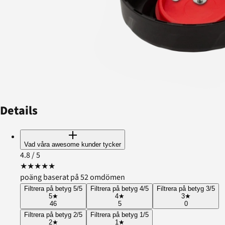
Details
Vad våra awesome kunder tycker
4.8
/ 5
★
★
★
★
★
poäng baserat på 52 omdömen
Filtrera på betyg 5/5
Filtrera på betyg 4/5
Filtrera på betyg 3/5
5
★
4
★
3
★
46
5
0
Filtrera på betyg 2/5
Filtrera på betyg 1/5
2
★
1
★