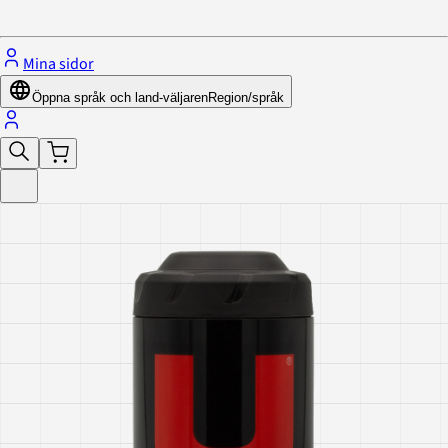
Stäng menyn
Mina sidor
Öppna språk och land-väljaren
Region/språk