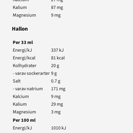
Kalium
87
mg
Magnesium
9
mg
Hallon
Per
33
ml
Energi/kJ
337
kJ
Energi/kcal
81
kcal
Kolhydrater
20
g
- varav sockerarter
9
g
Salt
0.7
g
- varav natrium
171
mg
Kalcium
9
mg
Kalium
29
mg
Magnesium
3
mg
Per
100
ml
Energi/kJ
1010
kJ