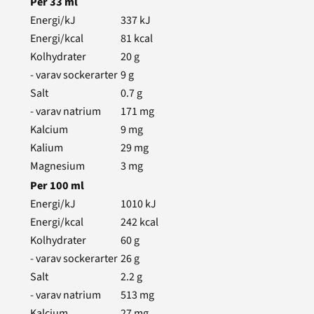
Per
33
ml
Energi/kJ
337
kJ
Energi/kcal
81
kcal
Kolhydrater
20
g
- varav sockerarter
9
g
Salt
0.7
g
- varav natrium
171
mg
Kalcium
9
mg
Kalium
29
mg
Magnesium
3
mg
Per
100
ml
Energi/kJ
1010
kJ
Energi/kcal
242
kcal
Kolhydrater
60
g
- varav sockerarter
26
g
Salt
2.2
g
- varav natrium
513
mg
Kalcium
27
mg