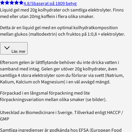
4.8
/5
baserat på 1809 betyg
Liquid gel med 20g kolhydrater och samtliga elektrolyter. Finns
med eller utan 20mg koffein i flera olika smaker.
Detta är en liquid gel med en optimal kolhydratkomposition
mellan glukos (maltodextrin) och fruktos på 1:0,8 + elektrolyter.
Läs mer
Eftersom gelen är lättflytande behöver du inte dricka vatten i
samband med intag. Gelen ger utöver 20g kolhydrater, även
samtliga 4 stora elektrolyter som du förlorar via svett (Natrium,
Kalium, Kalcium och Magnesium) i en väl avvägd mängd.
Förpackad i en långsmal förpackning med lite
förpackningsvariation mellan olika smaker (se bilder).
Utvecklad av Biomedicinare i Sverige. Tillverkad enligt HACCP /
GMP
Samtliga ingredienser är godkända hos EFSA (European Food