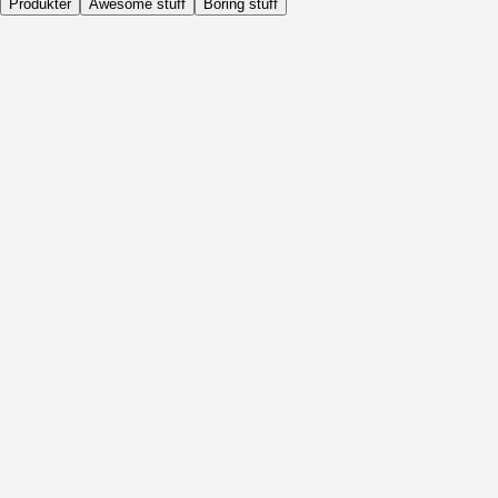
Produkter
Awesome stuff
Boring stuff
Dagligen
Före Aktivitet