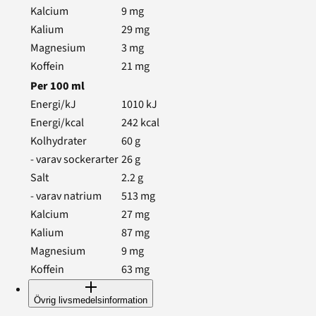
Kalcium
9
mg
Kalium
29
mg
Magnesium
3
mg
Koffein
21
mg
Per
100
ml
Energi/kJ
1010
kJ
Energi/kcal
242
kcal
Kolhydrater
60
g
- varav sockerarter
26
g
Salt
2.2
g
- varav natrium
513
mg
Kalcium
27
mg
Kalium
87
mg
Magnesium
9
mg
Koffein
63
mg
Övrig livsmedelsinformation