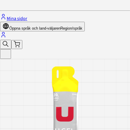
Stäng menyn
Mina sidor
Öppna språk och land-väljaren
Region/språk