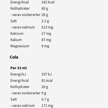
Energi/kcal
242
kcal
Kolhydrater
60
g
- varav sockerarter
26
g
Salt
2.2
g
- varav natrium
513
mg
Kalcium
27
mg
Kalium
87
mg
Magnesium
9
mg
Cola
Per
33
ml
Energi/kJ
337
kJ
Energi/kcal
81
kcal
Kolhydrater
20
g
- varav sockerarter
9
g
Salt
0.7
g
- varav natrium
171
mg