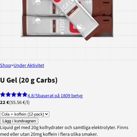
Shop
>
Under Aktivitet
U Gel (20 g Carbs)
4.8
/5
baserat på 1809 betyg
22 €
(
55.56 €
/
l
)
Lägg i kundvagnen
Liquid gel med 20g kolhydrater och samtliga elektrolyter. Finns
med eller utan 20mg koffein i flera olika smaker.