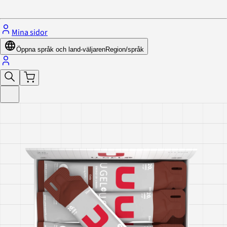
Stäng menyn
Mina sidor
Öppna språk och land-väljaren
Region/språk