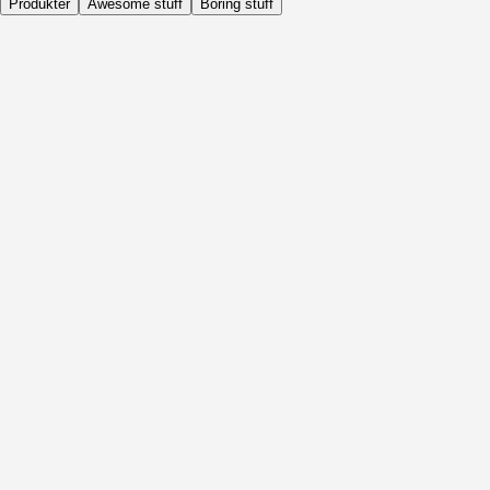
Produkter
Awesome stuff
Boring stuff
Dagligen
Före Aktivitet