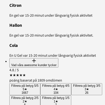
Citron
En gel var 15-20 minut under långvarig fysisk aktivitet
Hallon
En gel var 15-20 minut under långvarig fysisk aktivitet.
Cola
En U Gel var 15-20 minut under långvarig fysisk aktivitet
Vad våra awesome kunder tycker
4.8
/ 5
★
★
★
★
★
poäng baserat på 1809 omdömen
Filtrera på betyg 5/5
Filtrera på betyg 4/5
Filtrera på betyg 3/5
5
★
4
★
3
★
1667
104
26
Filtrera på betyg 2/5
Filtrera på betyg 1/5
2
★
1
★
5
7