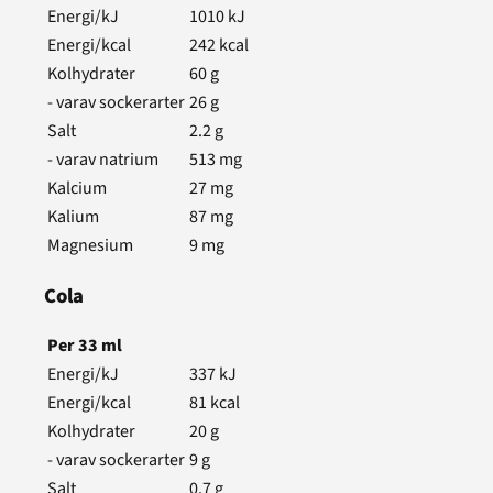
Energi/kJ
1010
kJ
Energi/kcal
242
kcal
Kolhydrater
60
g
- varav sockerarter
26
g
Salt
2.2
g
- varav natrium
513
mg
Kalcium
27
mg
Kalium
87
mg
Magnesium
9
mg
Cola
Per
33
ml
Energi/kJ
337
kJ
Energi/kcal
81
kcal
Kolhydrater
20
g
- varav sockerarter
9
g
Salt
0.7
g