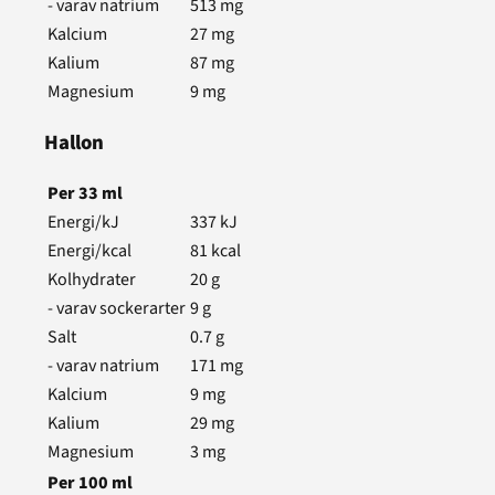
- varav natrium
513
mg
Kalcium
27
mg
Kalium
87
mg
Magnesium
9
mg
Hallon
Per
33
ml
Energi/kJ
337
kJ
Energi/kcal
81
kcal
Kolhydrater
20
g
- varav sockerarter
9
g
Salt
0.7
g
- varav natrium
171
mg
Kalcium
9
mg
Kalium
29
mg
Magnesium
3
mg
Per
100
ml