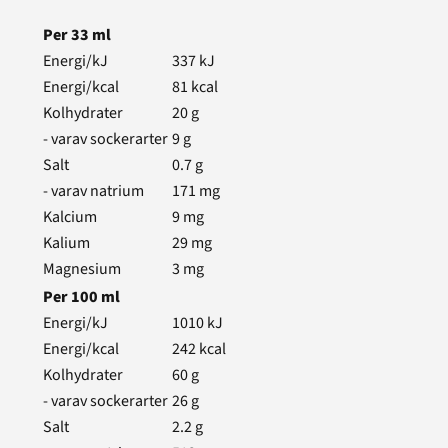
Per
33
ml
Energi/kJ
337
kJ
Energi/kcal
81
kcal
Kolhydrater
20
g
- varav sockerarter
9
g
Salt
0.7
g
- varav natrium
171
mg
Kalcium
9
mg
Kalium
29
mg
Magnesium
3
mg
Per
100
ml
Energi/kJ
1010
kJ
Energi/kcal
242
kcal
Kolhydrater
60
g
- varav sockerarter
26
g
Salt
2.2
g