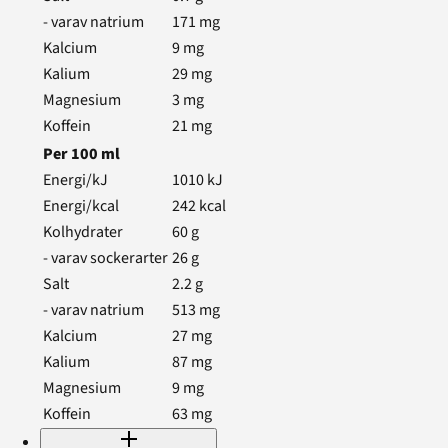
- varav natrium
171
mg
Kalcium
9
mg
Kalium
29
mg
Magnesium
3
mg
Koffein
21
mg
Per
100
ml
Energi/kJ
1010
kJ
Energi/kcal
242
kcal
Kolhydrater
60
g
- varav sockerarter
26
g
Salt
2.2
g
- varav natrium
513
mg
Kalcium
27
mg
Kalium
87
mg
Magnesium
9
mg
Koffein
63
mg