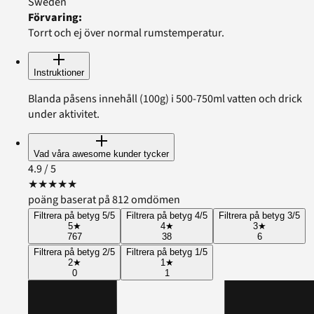
Sweden
Förvaring
:
Torrt och ej över normal rumstemperatur.
Instruktioner
Blanda påsens innehåll (100g) i 500-750ml vatten och drick
under aktivitet.
Vad våra awesome kunder tycker
4.9
/ 5
★
★
★
★
★
poäng baserat på 812 omdömen
Filtrera på betyg 5/5
Filtrera på betyg 4/5
Filtrera på betyg 3/5
5
★
4
★
3
★
767
38
6
Filtrera på betyg 2/5
Filtrera på betyg 1/5
2
★
1
★
0
1