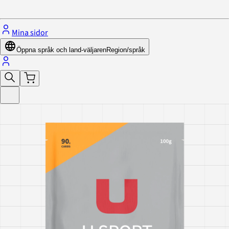
Stäng menyn
Mina sidor
Öppna språk och land-väljaren
Region/språk