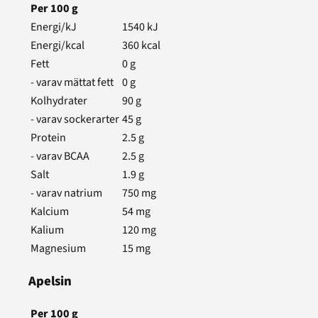
Per
100
g
Energi/kJ
1540
kJ
Energi/kcal
360
kcal
Fett
0
g
- varav mättat fett
0
g
Kolhydrater
90
g
- varav sockerarter
45
g
Protein
2.5
g
- varav BCAA
2.5
g
Salt
1.9
g
- varav natrium
750
mg
Kalcium
54
mg
Kalium
120
mg
Magnesium
15
mg
Apelsin
Per
100
g