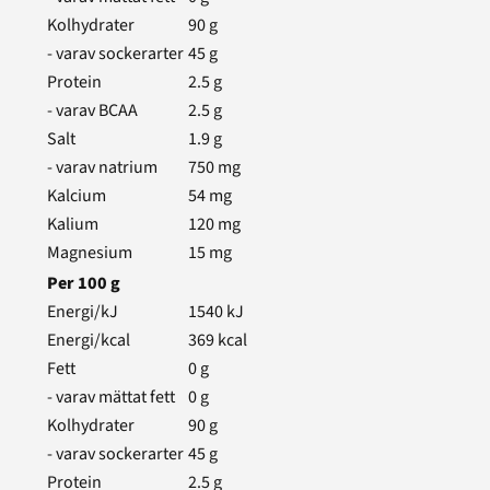
Kolhydrater
90
g
- varav sockerarter
45
g
Protein
2.5
g
- varav BCAA
2.5
g
Salt
1.9
g
- varav natrium
750
mg
Kalcium
54
mg
Kalium
120
mg
Magnesium
15
mg
Per
100
g
Energi/kJ
1540
kJ
Energi/kcal
369
kcal
Fett
0
g
- varav mättat fett
0
g
Kolhydrater
90
g
- varav sockerarter
45
g
Protein
2.5
g