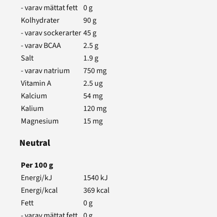
- varav mättat fett
0
g
Kolhydrater
90
g
- varav sockerarter
45
g
- varav BCAA
2.5
g
Salt
1.9
g
- varav natrium
750
mg
Vitamin A
2.5
ug
Kalcium
54
mg
Kalium
120
mg
Magnesium
15
mg
Neutral
Per
100
g
Energi/kJ
1540
kJ
Energi/kcal
369
kcal
Fett
0
g
- varav mättat fett
0
g