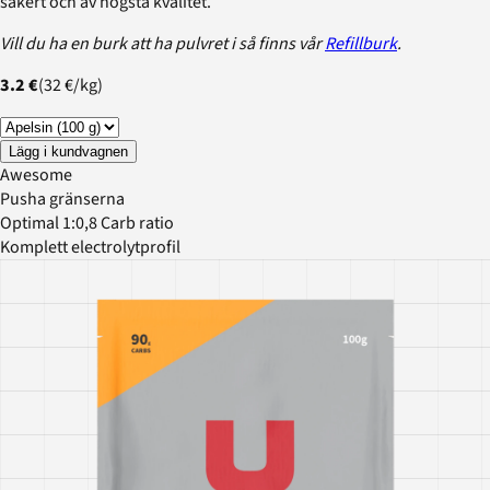
säkert och av högsta kvalitet.
Vill du ha en burk att ha pulvret i så finns vår
Refillburk
.
3.2 €
(
32 €
/
kg
)
Lägg i kundvagnen
Awesome
Pusha gränserna
Optimal 1:0,8 Carb ratio
Komplett electrolytprofil