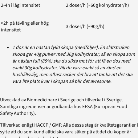
2-4h i låg intensitet
2 doser/h (~60g kolhydrater/h)
>2h på tävling eller hög
3 doser/h (~90g/h)
intensitet
1 dos är en nästan fylld skopa (medföljer). En slätstruken
skopa ger 40g pulver med 36g kolhydrater, så en skopa som
är nästan full (85%) ska du sikta mot för att få en dos med
exakt 30g kolhydrater. Vill du vara exakt så använd en
hushållsvåg, men oftast räcker det bra att tänka att det ska
vara lite plats kvar i skopan så blir det awesome.
Utvecklad av Biomedicinare i Sverige och tillverkat i Sverige.
Samtliga ingredienser är godkända hos EFSA (European Food
Safety Authority).
Tillverkad enligt HACCP / GMP. Alla dessa steg är kvalitetsgarantier i
syfte att du som kund alltid ska vara säker på att det du köper är