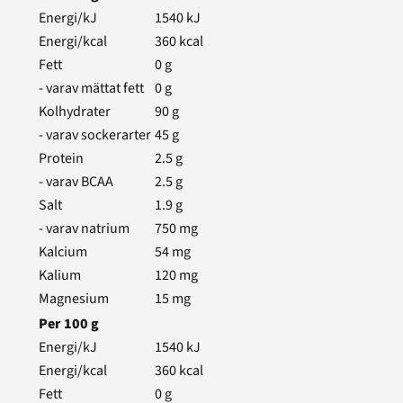
Energi/kJ
1540
kJ
Energi/kcal
360
kcal
Fett
0
g
- varav mättat fett
0
g
Kolhydrater
90
g
- varav sockerarter
45
g
Protein
2.5
g
- varav BCAA
2.5
g
Salt
1.9
g
- varav natrium
750
mg
Kalcium
54
mg
Kalium
120
mg
Magnesium
15
mg
Per
100
g
Energi/kJ
1540
kJ
Energi/kcal
360
kcal
Fett
0
g