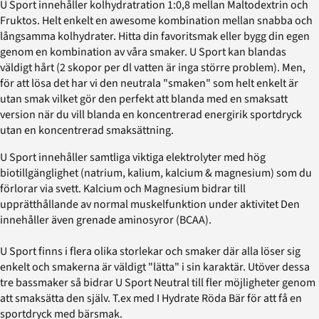
U Sport innehåller kolhydratration 1:0,8 mellan Maltodextrin och
Fruktos. Helt enkelt en awesome kombination mellan snabba och
långsamma kolhydrater. Hitta din favoritsmak eller bygg din egen
genom en kombination av våra smaker. U Sport kan blandas
väldigt hårt (2 skopor per dl vatten är inga större problem). Men,
för att lösa det har vi den neutrala "smaken" som helt enkelt är
utan smak vilket gör den perfekt att blanda med en smaksatt
version när du vill blanda en koncentrerad energirik sportdryck
utan en koncentrerad smaksättning.
U Sport innehåller samtliga viktiga elektrolyter med hög
biotillgänglighet (natrium, kalium, kalcium & magnesium) som du
förlorar via svett. Kalcium och Magnesium bidrar till
upprätthållande av normal muskelfunktion under aktivitet Den
innehåller även grenade aminosyror (BCAA).
U Sport finns i flera olika storlekar och smaker där alla löser sig
enkelt och smakerna är väldigt "lätta" i sin karaktär. Utöver dessa
tre bassmaker så bidrar U Sport Neutral till fler möjligheter genom
att smaksätta den själv. T.ex med I Hydrate Röda Bär för att få en
sportdryck med bärsmak.