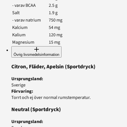
- varav BCAA
2.5
g
Salt
1.9
g
- varav natrium
750
mg
Kalcium
54
mg
Kalium
120
mg
Magnesium
15
mg
Övrig livsmedelsinformation
Citron, Fläder, Apelsin
(Sportdryck)
Ursprungsland
:
Sverige
Förvaring
:
Torrt och ej över normal rumstemperatur.
Neutral
(Sportdryck)
Ursprungsland
: