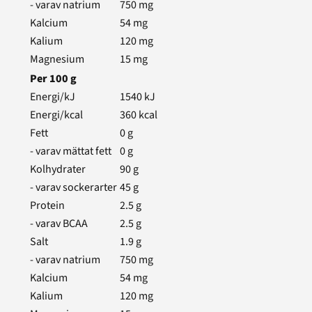
- varav natrium
750
mg
Kalcium
54
mg
Kalium
120
mg
Magnesium
15
mg
Per
100
g
Energi/kJ
1540
kJ
Energi/kcal
360
kcal
Fett
0
g
- varav mättat fett
0
g
Kolhydrater
90
g
- varav sockerarter
45
g
Protein
2.5
g
- varav BCAA
2.5
g
Salt
1.9
g
- varav natrium
750
mg
Kalcium
54
mg
Kalium
120
mg