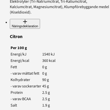
Elektrolyter (Tri-Natriumcitrat, Tri-Kaliumcitrat,
Kalciumcitrat, Magnesiumcitrat), Klumpförebyggande medel
(Kiseldioxid).
Näringsdeklaration
Citron
Per
100
g
Energi/kJ
1540
kJ
Energi/kcal
360
kcal
Fett
0
g
- varav mättat fett
0
g
Kolhydrater
90
g
- varav sockerarter
45
g
Protein
2.5
g
- varav BCAA
2.5
g
Salt
1.9
g