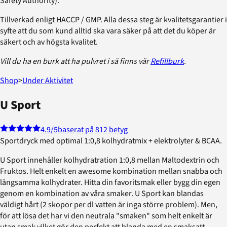
Safety Authority).
Tillverkad enligt HACCP / GMP. Alla dessa steg är kvalitetsgarantier i
syfte att du som kund alltid ska vara säker på att det du köper är
säkert och av högsta kvalitet.
Vill du ha en burk att ha pulvret i så finns vår
Refillburk
.
Shop
>
Under Aktivitet
U Sport
4.9
/5
baserat på 812 betyg
Sportdryck med optimal 1:0,8 kolhydratmix + elektrolyter & BCAA.
U Sport innehåller kolhydratration 1:0,8 mellan Maltodextrin och
Fruktos. Helt enkelt en awesome kombination mellan snabba och
långsamma kolhydrater. Hitta din favoritsmak eller bygg din egen
genom en kombination av våra smaker. U Sport kan blandas
väldigt hårt (2 skopor per dl vatten är inga större problem). Men,
för att lösa det har vi den neutrala "smaken" som helt enkelt är
utan smak vilket gör den perfekt att blanda med en smaksatt