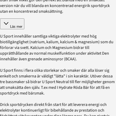
version när du vill blanda en koncentrerad energirik sportdryck
utan en koncentrerad smaksättning.
Läs mer
U Sport innehåller samtliga viktiga elektrolyter med hög
biotillgänglighet (natrium, kalium, kalcium & magnesium) som du
förlorar via svett. Kalcium och Magnesium bidrar till
upprätthållande av normal muskelfunktion under aktivitet Den
innehåller även grenade aminosyror (BCAA).
U Sport finns i flera olika storlekar och smaker där alla löser sig
enkelt och smakerna är väldigt "lätta" i sin karaktär. Utöver dessa
tre bassmaker så bidrar U Sport Neutral till fler möjligheter genom
att smaksätta den själv. T.ex med I Hydrate Röda Bär för att få en
sportdryck med bärsmak.
Drick sportdrycken direkt från start för att leverera energi och
elektrolyter kontinuerligt för bibehållande av prestation och
förbättrat vätskeupptag under dina längre pass. Du kan givetvis