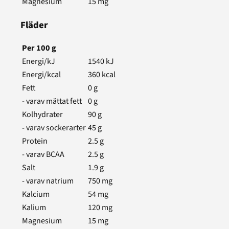
Magnesium
15
mg
Fläder
Per
100
g
Energi/kJ
1540
kJ
Energi/kcal
360
kcal
Fett
0
g
- varav mättat fett
0
g
Kolhydrater
90
g
- varav sockerarter
45
g
Protein
2.5
g
- varav BCAA
2.5
g
Salt
1.9
g
- varav natrium
750
mg
Kalcium
54
mg
Kalium
120
mg
Magnesium
15
mg