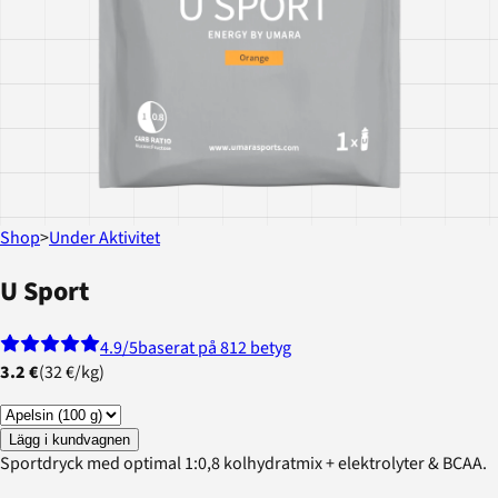
Shop
>
Under Aktivitet
U Sport
4.9
/5
baserat på 812 betyg
3.2 €
(
32 €
/
kg
)
Lägg i kundvagnen
Sportdryck med optimal 1:0,8 kolhydratmix + elektrolyter & BCAA.