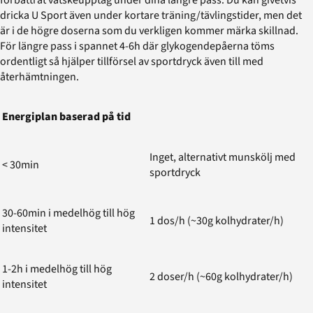
dricka U Sport även under kortare träning/tävlingstider, men det
är i de högre doserna som du verkligen kommer märka skillnad.
För längre pass i spannet 4-6h där glykogendepåerna töms
ordentligt så hjälper tillförsel av sportdryck även till med
återhämtningen.
Energiplan baserad på tid
Inget, alternativt munskölj med
< 30min
sportdryck
30-60min i medelhög till hög
1 dos/h (~30g kolhydrater/h)
intensitet
1-2h i medelhög till hög
2 doser/h (~60g kolhydrater/h)
intensitet