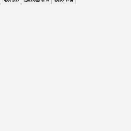
Produkter
Awesome stuff
Boring stuff
Dagligen
Före Aktivitet