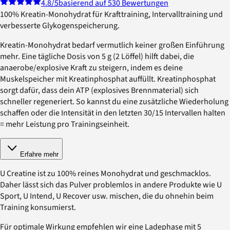
4.8
/5
basierend auf 530 Bewertungen
100% Kreatin-Monohydrat für Krafttraining, Intervalltraining und
verbesserte Glykogenspeicherung.
Kreatin-Monohydrat bedarf vermutlich keiner großen Einführung
mehr. Eine tägliche Dosis von 5 g (2 Löffel) hilft dabei, die
anaerobe/explosive Kraft zu steigern, indem es deine
Muskelspeicher mit Kreatinphosphat auffüllt. Kreatinphosphat
sorgt dafür, dass dein ATP (explosives Brennmaterial) sich
schneller regeneriert. So kannst du eine zusätzliche Wiederholung
schaffen oder die Intensität in den letzten 30/15 Intervallen halten
= mehr Leistung pro Trainingseinheit.
Erfahre mehr
U Creatine ist zu 100% reines Monohydrat und geschmacklos.
Daher lässt sich das Pulver problemlos in andere Produkte wie U
Sport, U Intend, U Recover usw. mischen, die du ohnehin beim
Training konsumierst.
Für optimale Wirkung empfehlen wir eine Ladephase mit 5