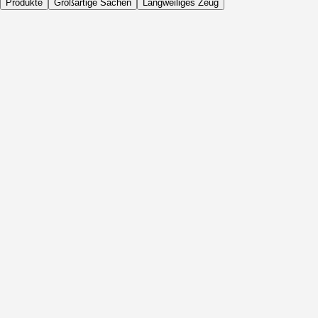
Produkte
Großartige Sachen
Langweiliges Zeug
Täglich
Vor Aktivität