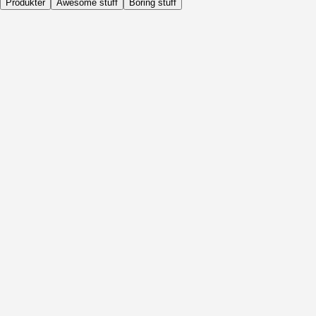
Produkter
Awesome stuff
Boring stuff
Dagligen
Före Aktivitet