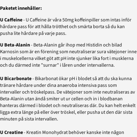
Paketet innehåller:
U Caffeine
-
U Caffeine är våra 50mg koffeinpiller som intas inför
hårdare pass för att hålla trötthet och smärta borta så du kan
pusha lite hårdare på varje pass.
U Beta-Alanin
- Beta-Alanin går ihop med Histidin och bilad
Karnosin som är en förening som neutraliserar sura vätejoner inne
i muskelcellerna vilket göt att pH inte sjunker lika fort i musklerna
och du därmed inte "surnar" i låren under intervallerna.
U Bicarbonate
- Bikarbonat ökar pH i blodet så att du ska kunna
tränare hårdare under dina anaeroba intensiva pass som
intervaller och tröskelpass. De vätejoner som inte neutraliseras av
Beta-Alanin utan ändå smiter ut ur cellen och in i blodbanan
hanteras därmed i blodet och neutraliseras där. Du kan helt enkelt
ligga extra länge på eller över tröskel, eller pusha ut den där sista
minuten på sista intervallen.
U Creatine
- Kreatin Monohydrat behöver kanske inte någon