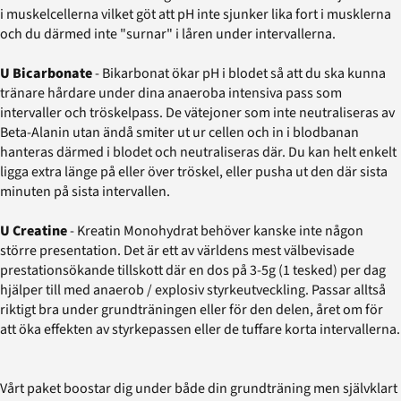
i muskelcellerna vilket göt att pH inte sjunker lika fort i musklerna
och du därmed inte "surnar" i låren under intervallerna.
U Bicarbonate
- Bikarbonat ökar pH i blodet så att du ska kunna
tränare hårdare under dina anaeroba intensiva pass som
intervaller och tröskelpass. De vätejoner som inte neutraliseras av
Beta-Alanin utan ändå smiter ut ur cellen och in i blodbanan
hanteras därmed i blodet och neutraliseras där. Du kan helt enkelt
ligga extra länge på eller över tröskel, eller pusha ut den där sista
minuten på sista intervallen.
U Creatine
- Kreatin Monohydrat behöver kanske inte någon
större presentation. Det är ett av världens mest välbevisade
prestationsökande tillskott där en dos på 3-5g (1 tesked) per dag
hjälper till med anaerob / explosiv styrkeutveckling. Passar alltså
riktigt bra under grundträningen eller för den delen, året om för
att öka effekten av styrkepassen eller de tuffare korta intervallerna.
Vårt paket boostar dig under både din grundträning men självklart