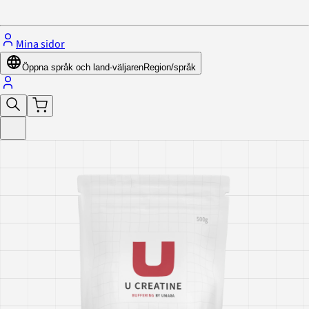
Stäng menyn
Mina sidor
Öppna språk och land-väljaren
Region/språk