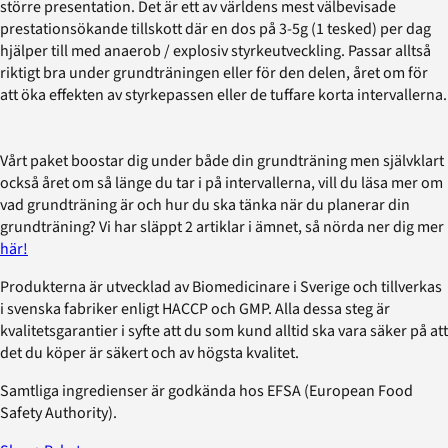
större presentation. Det är ett av världens mest välbevisade
prestationsökande tillskott där en dos på 3-5g (1 tesked) per dag
hjälper till med anaerob / explosiv styrkeutveckling. Passar alltså
riktigt bra under grundträningen eller för den delen, året om för
att öka effekten av styrkepassen eller de tuffare korta intervallerna.
Vårt paket boostar dig under både din grundträning men självklart
också året om så länge du tar i på intervallerna, vill du läsa mer om
vad grundträning är och hur du ska tänka när du planerar din
grundträning? Vi har släppt 2 artiklar i ämnet, så nörda ner dig mer
här!
Produkterna är utvecklad av Biomedicinare i Sverige och tillverkas
i svenska fabriker enligt HACCP och GMP. Alla dessa steg är
kvalitetsgarantier i syfte att du som kund alltid ska vara säker på att
det du köper är säkert och av högsta kvalitet.
Samtliga ingredienser är godkända hos EFSA (European Food
Safety Authority).