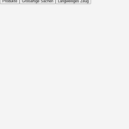
Produkte
Großartige Sachen
Langweiliges Zeug
Täglich
Vor Aktivität