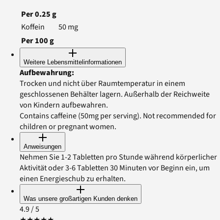
Per
0.25
g
Koffein
50
mg
Per
100
g
Weitere Lebensmittelinformationen
Aufbewahrung
:
Trocken und nicht über Raumtemperatur in einem
geschlossenen Behälter lagern. Außerhalb der Reichweite
von Kindern aufbewahren.
Contains caffeine (50mg per serving). Not recommended for
children or pregnant women.
Anweisungen
Nehmen Sie 1-2 Tabletten pro Stunde während körperlicher
Aktivität oder 3-6 Tabletten 30 Minuten vor Beginn ein, um
einen Energieschub zu erhalten.
Was unsere großartigen Kunden denken
4.9
/ 5
★
★
★
★
★