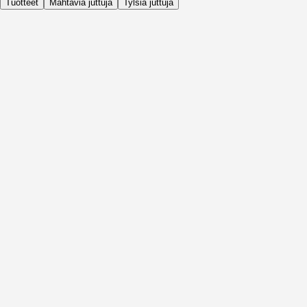
Tuotteet
Mahtavia juttuja
Tylsiä juttuja
Päivittäin
Ennen Aktiviteettia