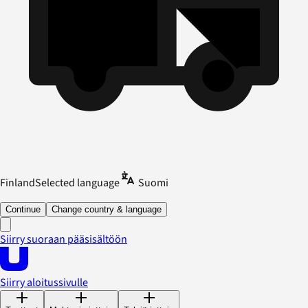
Finland
Selected language
Suomi
Continue
Change country & language
Siirry suoraan pääsisältöön
Siirry aloitussivulle