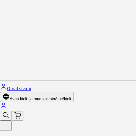
Tietosuojakäytäntö ja evästeet
Sulje valikko
Omat sivuni
Avaa kieli- ja maa-valitsin
Alue/kieli