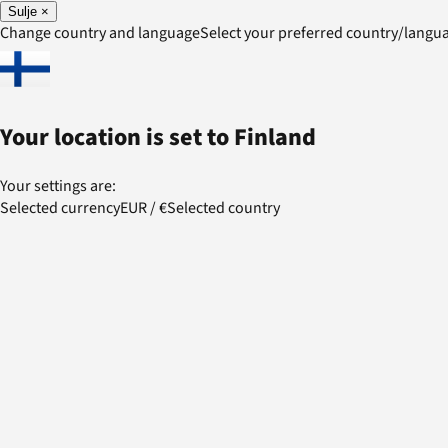
Sulje
×
Change country and language
Select your preferred country/lang
Your location is set to
Finland
Your settings are:
Selected currency
EUR
/
€
Selected country