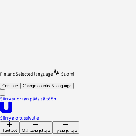
Finland
Selected language
Suomi
Continue
Change country & language
Siirry suoraan pääsisältöön
Siirry aloitussivulle
Tuotteet
Mahtavia juttuja
Tylsiä juttuja