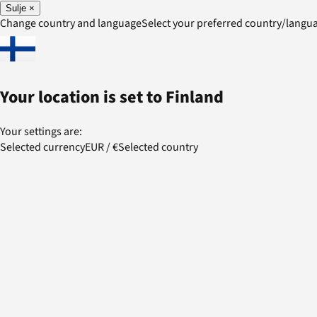
Sulje
×
Change country and language
Select your preferred country/lang
Your location is set to
Finland
Your settings are:
Selected currency
EUR
/
€
Selected country