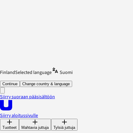
Finland
Selected language
Suomi
Continue
Change country & language
Siirry suoraan pääsisältöön
Siirry aloitussivulle
Tuotteet
Mahtavia juttuja
Tylsiä juttuja