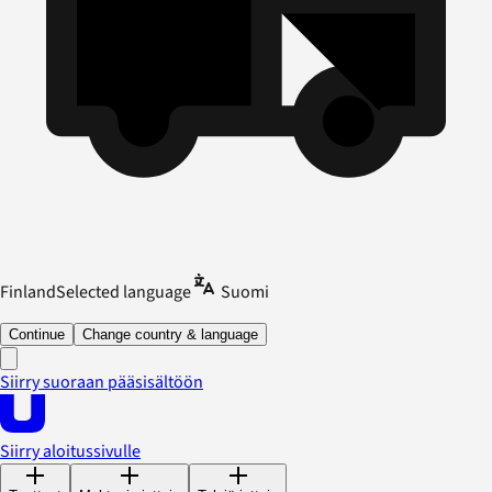
Finland
Selected language
Suomi
Continue
Change country & language
Siirry suoraan pääsisältöön
Siirry aloitussivulle