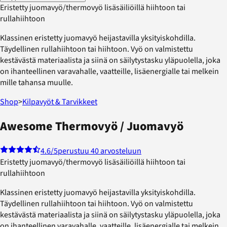
Eristetty juomavyö/thermovyö lisäsäiliöillä hiihtoon tai
rullahiihtoon
Klassinen eristetty juomavyö heijastavilla yksityiskohdilla.
Täydellinen rullahiihtoon tai hiihtoon. Vyö on valmistettu
kestävästä materiaalista ja siinä on säilytystasku yläpuolella, joka
on ihanteellinen varavahalle, vaatteille, lisäenergialle tai melkein
mille tahansa muulle.
Shop
>
Kilpavyöt & Tarvikkeet
Awesome Thermovyö / Juomavyö
4.6
/5
perustuu 40 arvosteluun
Eristetty juomavyö/thermovyö lisäsäiliöillä hiihtoon tai
rullahiihtoon
Klassinen eristetty juomavyö heijastavilla yksityiskohdilla.
Täydellinen rullahiihtoon tai hiihtoon. Vyö on valmistettu
kestävästä materiaalista ja siinä on säilytystasku yläpuolella, joka
on ihanteellinen varavahalle, vaatteille, lisäenergialle tai melkein