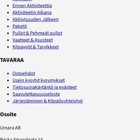
Ennen Aktiviteettia
Aktiviteetin Aikana
Aktiivisuuden Jälkeen
Paketit
Pullot & Pehmeät pullot
Vaatteet & Asusteet
Kilpavyöt & Tarvikkeet
TAVARAA
Ostoehdot
Usein kysytyt kysymykset
Tietosuojakäytäntö ja evästeet
Saavutettavuusseloste
Järjestäminen & Kilpailuyhteistyö
Osoite
Umara AB
Backa Strandgata 14