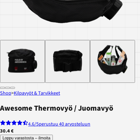
Shop
>
Kilpavyöt & Tarvikkeet
Awesome Thermovyö / Juomavyö
4.6
/5
perustuu 40 arvosteluun
30.4 €
Loppu varastosta – ilmoita