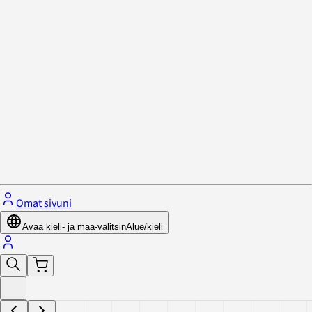
Tietosuojakäytäntö ja evästeet
Sulje valikko
Omat sivuni
Avaa kieli- ja maa-valitsin
Alue/kieli