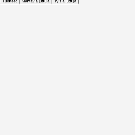
Tuotteet
Mahtavia juttuja
Tylsiä juttuja
Päivittäin
Ennen Aktiviteettia