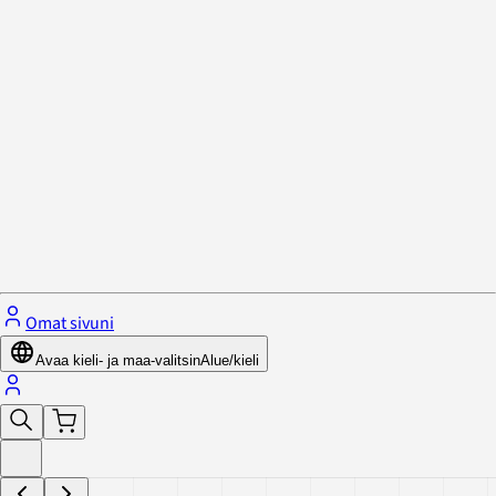
Tietosuojakäytäntö ja evästeet
Sulje valikko
Omat sivuni
Avaa kieli- ja maa-valitsin
Alue/kieli