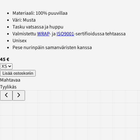
Materiaali: 100% puuvillaa
Väri: Musta
Tasku vatsassa ja huppu
Valmistettu
WRAP
- ja
ISO9001
-sertifioidussa tehtaassa
Unisex
Pese nurinpäin samanväristen kanssa
45 €
Lisää ostoskoriin
Mahtavaa
Tyylikäs