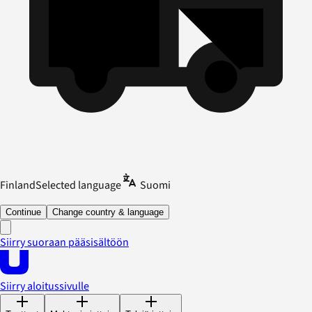
Finland
Selected language
Suomi
Continue
Change country & language
Siirry suoraan pääsisältöön
Siirry aloitussivulle