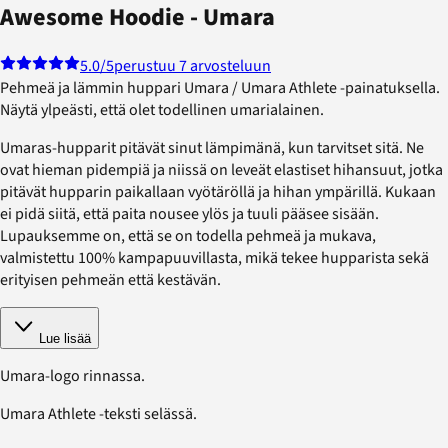
Awesome Hoodie - Umara
5.0
/5
perustuu 7 arvosteluun
Pehmeä ja lämmin huppari Umara / Umara Athlete -painatuksella.
Näytä ylpeästi, että olet todellinen umarialainen.
Umaras-hupparit pitävät sinut lämpimänä, kun tarvitset sitä. Ne
ovat hieman pidempiä ja niissä on leveät elastiset hihansuut, jotka
pitävät hupparin paikallaan vyötäröllä ja hihan ympärillä. Kukaan
ei pidä siitä, että paita nousee ylös ja tuuli pääsee sisään.
Lupauksemme on, että se on todella pehmeä ja mukava,
valmistettu 100% kampapuuvillasta, mikä tekee hupparista sekä
erityisen pehmeän että kestävän.
Lue lisää
Umara-logo rinnassa.
Umara Athlete -teksti selässä.