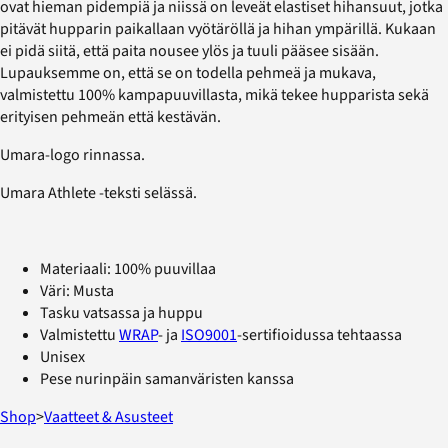
ovat hieman pidempiä ja niissä on leveät elastiset hihansuut, jotka
pitävät hupparin paikallaan vyötäröllä ja hihan ympärillä. Kukaan
ei pidä siitä, että paita nousee ylös ja tuuli pääsee sisään.
Lupauksemme on, että se on todella pehmeä ja mukava,
valmistettu 100% kampapuuvillasta, mikä tekee hupparista sekä
erityisen pehmeän että kestävän.
Umara-logo rinnassa.
Umara Athlete -teksti selässä.
Materiaali: 100% puuvillaa
Väri: Musta
Tasku vatsassa ja huppu
Valmistettu
WRAP
- ja
ISO9001
-sertifioidussa tehtaassa
Unisex
Pese nurinpäin samanväristen kanssa
Shop
>
Vaatteet & Asusteet