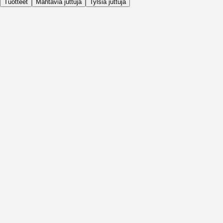
Tuotteet
Mahtavia juttuja
Tylsiä juttuja
Päivittäin
Ennen Aktiviteettia