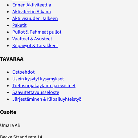
Ennen Aktiviteettia
Aktiviteetin Aikana
Aktiivisuuden Jälkeen
Paketit
Pullot & Pehmeät pullot
Vaatteet & Asusteet
Kilpavyöt & Tarvikkeet
TAVARAA
Ostoehdot
Usein kysytyt kysymykset
Tietosuojakäytäntö ja evästeet
Saavutettavuusseloste
Järjestäminen & Kilpailuyhteistyö
Osoite
Umara AB
Backa Strandgata 14