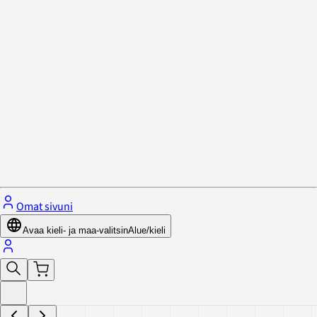
Tietosuojakäytäntö ja evästeet
Sulje valikko
Omat sivuni
Avaa kieli- ja maa-valitsin
Alue/kieli