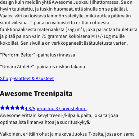
design kuin meidän yhtä Awesome Juoksu Hihattomassa. Se on
hyvin tuuletettu, ja tuskin huomaat, että sinulla on se päälläsi.
Vaalea väri on loistava lämmön säteilylle, mikä auttaa pitämään
sinut viileänä. T-paita on valmistettu erittäin ohuesta
funktionaalisesta materiaalista (75g/m²), joka parantaa tuuletusta
ja pitää painon vain 75 gramman kokoisena M (+/-10g muille
kokoille). Sen sivuilla on verkkopaneelit lisätuuletusta varten.
"Perform Better" -painatus rinnassa
"Umara Athlete" -painatus niskan takana
Shop
>
Vaatteet & Asusteet
Awesome Treenipaita
4.8
/5
perustuu 37 arvosteluun
Awesome erittäin kevyt treeni-/kilpailupaita, joka tarjoaa
optimaalista ilmanvaihtoa ja suorituskykyä.
Valkoinen, erittäin ohut ja mukava Juoksu T-paita, jossa on sama