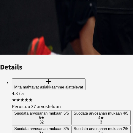
Details
Mitä mahtavat asiakkaamme ajattelevat
4.8
/ 5
★
★
★
★
★
Perustuu 37 arvosteluun
Suodata arvosanan mukaan 5/5
Suodata arvosanan mukaan 4/5
5
★
4
★
32
3
Suodata arvosanan mukaan 3/5
Suodata arvosanan mukaan 2/5