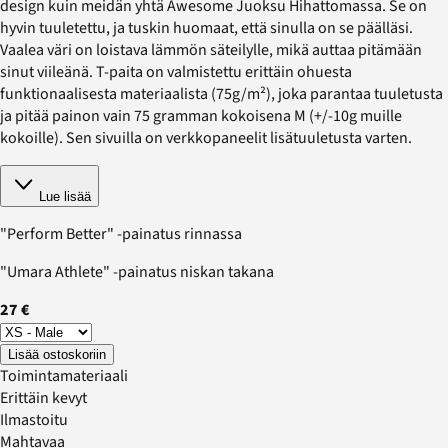
design kuin meidän yhtä Awesome Juoksu Hihattomassa. Se on
hyvin tuuletettu, ja tuskin huomaat, että sinulla on se päälläsi.
Vaalea väri on loistava lämmön säteilylle, mikä auttaa pitämään
sinut viileänä. T-paita on valmistettu erittäin ohuesta
funktionaalisesta materiaalista (75g/m²), joka parantaa tuuletusta
ja pitää painon vain 75 gramman kokoisena M (+/-10g muille
kokoille). Sen sivuilla on verkkopaneelit lisätuuletusta varten.
Lue lisää
"Perform Better" -painatus rinnassa
"Umara Athlete" -painatus niskan takana
27 €
Lisää ostoskoriin
Toimintamateriaali
Erittäin kevyt
Ilmastoitu
Mahtavaa