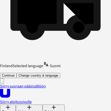
Finland
Selected language
Suomi
Continue
Change country & language
Siirry suoraan pääsisältöön
Siirry aloitussivulle