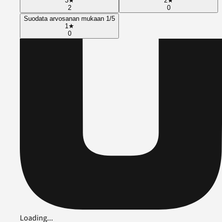
3
★
2
★
2
0
Suodata arvosanan mukaan 1/5
1
★
0
Loading...