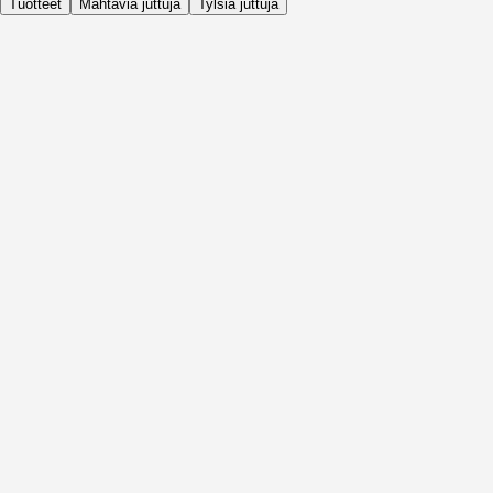
Tuotteet
Mahtavia juttuja
Tylsiä juttuja
Päivittäin
Ennen Aktiviteettia