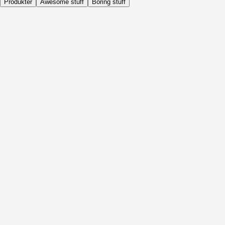
Produkter
Awesome stuff
Boring stuff
Dagligen
Före Aktivitet