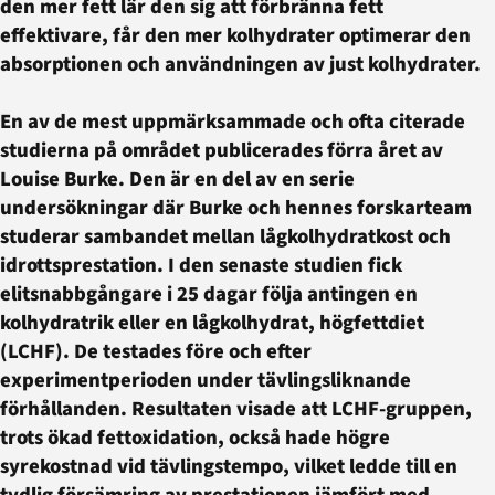
den mer fett lär den sig att förbränna fett
effektivare, får den mer kolhydrater optimerar den
absorptionen och användningen av just kolhydrater.
En av de mest uppmärksammade och ofta citerade
studierna på området publicerades förra året av
Louise Burke. Den är en del av en serie
undersökningar där Burke och hennes forskarteam
studerar sambandet mellan lågkolhydratkost och
idrottsprestation. I den senaste studien fick
elitsnabbgångare i 25 dagar följa antingen en
kolhydratrik eller en lågkolhydrat, högfettdiet
(LCHF). De testades före och efter
experimentperioden under tävlingsliknande
förhållanden. Resultaten visade att LCHF-gruppen,
trots ökad fettoxidation, också hade högre
syrekostnad vid tävlingstempo, vilket ledde till en
tydlig försämring av prestationen jämfört med