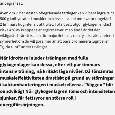
är begränsat.
Även om vi har nästan obegränsade fettlager kan vi bara lagra runt
500 g kolhydrater i muskler och lever – vilket motsvarar ungefär 1–
2 timmars högintensiv aktivitet. Totalt sett utgör glykogen endast
cirka 4 % av kroppens energireserver, men ändå är det den
viktigaste bränslekällan för majoriteten av den fysiska aktiviteten, i
synnerhet om du vill göra mer än att bara promenera lugnt eller
”glida runt” under tävlingar.
När idrottare inleder träningen med fulla
glykogenlager kan dessa, efter ett par timmars
intensiv träning, nå kritiskt låga nivåer. Då försämras
muskeleffektiviteten drastiskt på grund av störningar
i kalciumhanteringen i muskelcellerna. ”Väggen” blir
oundviklig! När glykogenlagren töms och intensiteten
sjunker, får fettsyror en större roll i
energiförsörjningen.