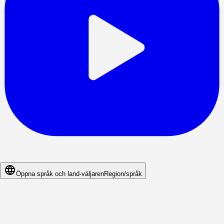
Öppna språk och land-väljaren
Region/språk