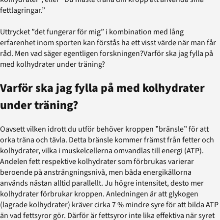
fettlagringar.”
Uttrycket ”det fungerar för mig” i kombination med lång
erfarenhet inom sporten kan förstås ha ett visst värde när man får
råd. Men vad säger egentligen forskningen?Varför ska jag fylla på
med kolhydrater under träning?
Varför ska jag fylla på med kolhydrater
under träning?
Oavsett vilken idrott du utför behöver kroppen ”bränsle” för att
orka träna och tävla. Detta bränsle kommer främst från fetter och
kolhydrater, vilka i muskelcellerna omvandlas till energi (ATP).
Andelen fett respektive kolhydrater som förbrukas varierar
beroende på ansträngningsnivå, men båda energikällorna
används nästan alltid parallellt. Ju högre intensitet, desto mer
kolhydrater förbrukar kroppen. Anledningen är att glykogen
(lagrade kolhydrater) kräver cirka 7 % mindre syre för att bilda ATP
än vad fettsyror gör. Därför är fettsyror inte lika effektiva när syret