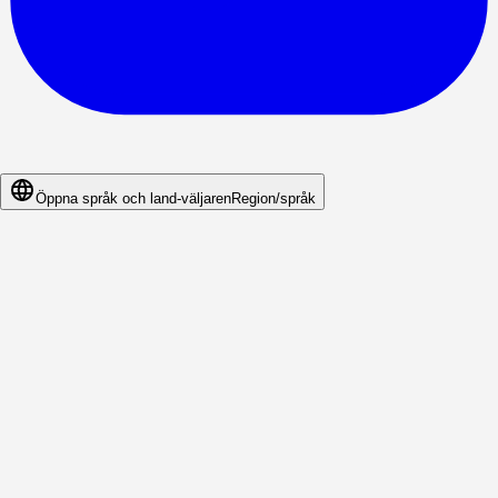
Öppna språk och land-väljaren
Region/språk