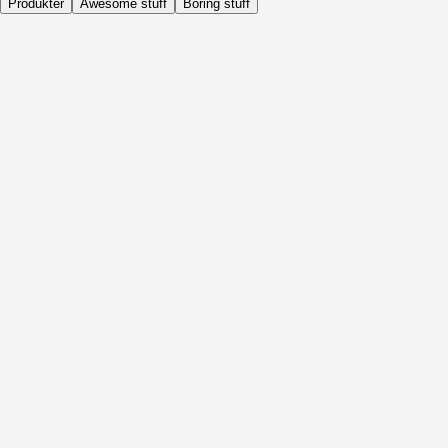
Produkter
Awesome stuff
Boring stuff
Dagligen
Före Aktivitet