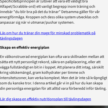
Specificitetsprincipen är (utöver att vara ett väldigt bra
Alfapet/Scrabble-ord) ett vanligt begrepp inom träning och
innebär "du blir bra på det du tränar" Detsamma gäller för vår
energiförmåga. Kroppen och dess olika system utvecklas och
anpassar sig när vi utmanar/pushar systemen.
Läs om hur du tränar din mage för minskad problematik på
tävlingsdagen
Skapa en effektiv energiplan
En välkonstruerad energiplan kan ofta vara skillnaden mellan att
sätta ett nytt personligt rekord, säkra en pallplacering, eller att
vägga fullständigt en bit in i loppet. Att planera ditt intag, särskilt
kring vätskemängd, gram kolhydrater per timme och
intensitetszoner, kan verka komplext. Men det är inte så kråpngligt
som du kanske tror. I denna artikel går vi in på hur du kan skapa
din personliga energplan för att alltid vara förberedd inför tävling.
Lär dig skapa en effektiv nutritionsplan till tävlingsdagen