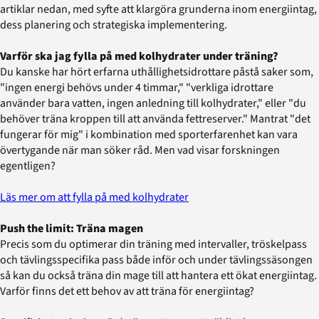
artiklar nedan, med syfte att klargöra grunderna inom energiintag,
dess planering och strategiska implementering.
Varför ska jag fylla på med kolhydrater under träning?
Du kanske har hört erfarna uthållighetsidrottare påstå saker som,
"ingen energi behövs under 4 timmar," "verkliga idrottare
använder bara vatten, ingen anledning till kolhydrater," eller "du
behöver träna kroppen till att använda fettreserver." Mantrat "det
fungerar för mig" i kombination med sporterfarenhet kan vara
övertygande när man söker råd. Men vad visar forskningen
egentligen?
Läs mer om att fylla på med kolhydrater
Push the limit: Träna magen
Precis som du optimerar din träning med intervaller, tröskelpass
och tävlingsspecifika pass både inför och under tävlingssäsongen
så kan du också träna din mage till att hantera ett ökat energiintag.
Varför finns det ett behov av att träna för energiintag?