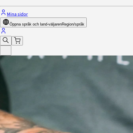
Mina sidor
Öppna språk och land-väljaren
Region/språk