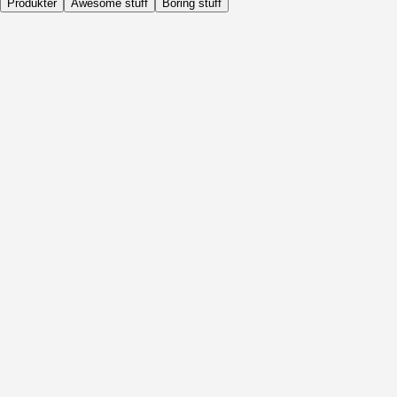
Produkter
Awesome stuff
Boring stuff
Dagligen
Före Aktivitet