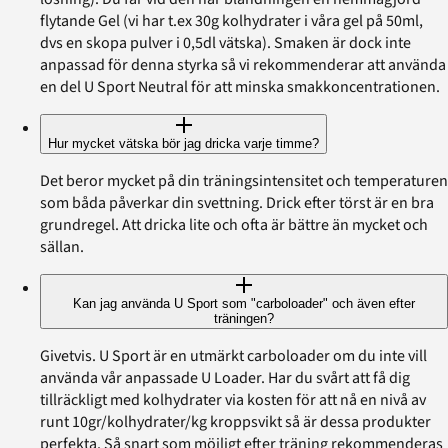
flytande Gel (vi har t.ex 30g kolhydrater i våra gel på 50ml,
dvs en skopa pulver i 0,5dl vätska). Smaken är dock inte
anpassad för denna styrka så vi rekommenderar att använda
en del U Sport Neutral för att minska smakkoncentrationen.
Hur mycket vätska bör jag dricka varje timme?
Det beror mycket på din träningsintensitet och temperaturen
som båda påverkar din svettning. Drick efter törst är en bra
grundregel. Att dricka lite och ofta är bättre än mycket och
sällan.
Kan jag använda U Sport som "carboloader" och även efter
träningen?
Givetvis. U Sport är en utmärkt carboloader om du inte vill
använda vår anpassade U Loader. Har du svårt att få dig
tillräckligt med kolhydrater via kosten för att nå en nivå av
runt 10gr/kolhydrater/kg kroppsvikt så är dessa produkter
perfekta. Så snart som möjligt efter träning rekommenderas