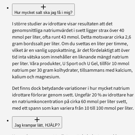
Hur mycket salt ska jag få i mig?
I större studier av idrottare visar resultaten att det
genomsnittliga natriumvärdet i svett ligger strax över 40
mmol per liter, ofta runt 43 mmol. Detta motsvarar cirka 2,6
gram bordssalt per liter. Om du svettas en liter per timme,
vilket är en vanlig uppskattning, är det fördelaktigt att över
tid inta vätska som innehåller en liknande mängd natrium
per liter. Våra produkter, U Sport och U Gel, tillför 10 mmol
natrium per 30 gram kolhydrater, tillsammans med kalcium,
kalium och magnesium.
Det finns dock betydande variationer i hur mycket natrium
idrottare förlorar genom svett. Ungefär 20 % av idrottare har
en natriumkoncentration på cirka 60 mmol per liter svett,
med ett spann som kan variera från 10 till 100 mmol per liter.
Jag krampar lätt, HJÄLP?