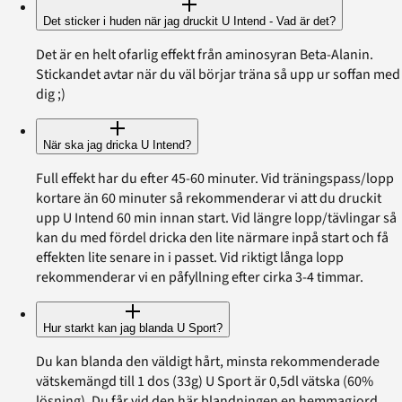
Det sticker i huden när jag druckit U Intend - Vad är det?
Det är en helt ofarlig effekt från aminosyran Beta-Alanin.
Stickandet avtar när du väl börjar träna så upp ur soffan med
dig ;)
När ska jag dricka U Intend?
Full effekt har du efter 45-60 minuter. Vid träningspass/lopp
kortare än 60 minuter så rekommenderar vi att du druckit
upp U Intend 60 min innan start. Vid längre lopp/tävlingar så
kan du med fördel dricka den lite närmare inpå start och få
effekten lite senare in i passet. Vid riktigt långa lopp
rekommenderar vi en påfyllning efter cirka 3-4 timmar.
Hur starkt kan jag blanda U Sport?
Du kan blanda den väldigt hårt, minsta rekommenderade
vätskemängd till 1 dos (33g) U Sport är 0,5dl vätska (60%
lösning). Du får vid den här blandningen en hemmagjord