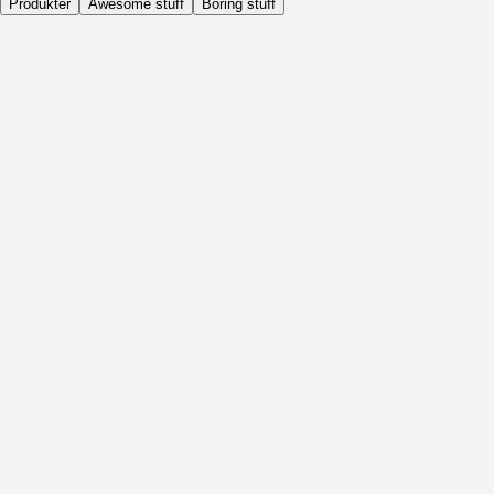
Produkter
Awesome stuff
Boring stuff
Dagligen
Före Aktivitet