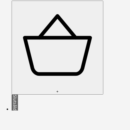
+
Slutsåld