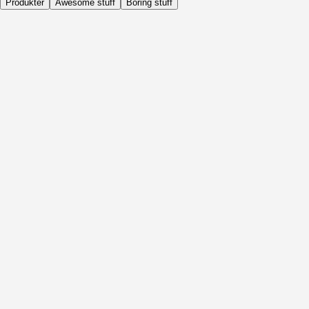
Produkter
Awesome stuff
Boring stuff
Dagligen
Före Aktivitet