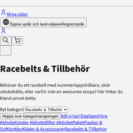
Mina sidor
Öppna språk och land-väljaren
Region/språk
Racebelts & Tillbehör
Behöver du ett racebelt med nummerlappshållare, skid-
vätskebälte, eller varför inte en awesome skopa? Här hittar du
bland annat detta.
Byt kategori
Allt vi har!
Dagligen
Före
Hoppa över kategorinavigeringen
Aktivitet
Under Aktivitet
Efter Aktivitet
Paket
Flaskor &
Softbottles
Kläder & Accessoarer
Racebelts & Tillbehör