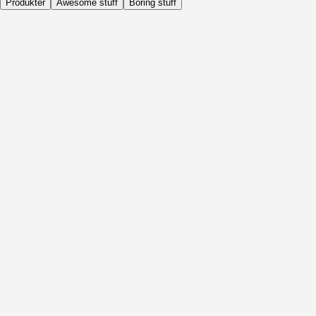
Produkter
Awesome stuff
Boring stuff
Dagligen
Före Aktivitet