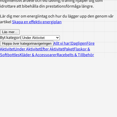
högintensivt arbete och vid tävling/träning hjälper dig som
idrottare att bibehålla din prestationsförmåga längre.
Lär dig mer om energiintag och hur du lägger upp den genom vår
artikel
Skapa en effektiv energiplan
Läs mer
...
Byt kategori
Allt vi har!
Dagligen
Före
Hoppa över kategorinavigeringen
Aktivitet
Under Aktivitet
Efter Aktivitet
Paket
Flaskor &
Softbottles
Kläder & Accessoarer
Racebelts & Tillbehör