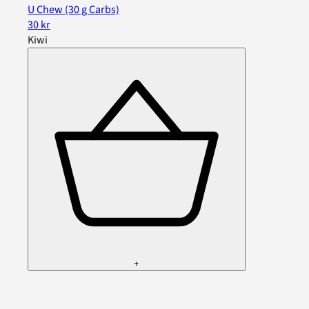
U Chew (30 g Carbs)
30 kr
Kiwi
+