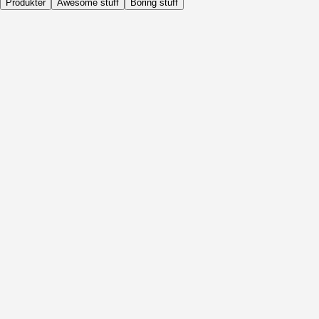
Produkter
Awesome stuff
Boring stuff
Dagligen
Före Aktivitet