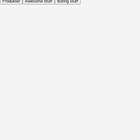
Produkter
Awesome stuff
Boring stuff
Dagligen
Före Aktivitet