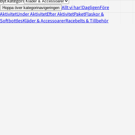
Byt kategori
Allt vi har!
Dagligen
Före
Hoppa över kategorinavigeringen
Aktivitet
Under Aktivitet
Efter Aktivitet
Paket
Flaskor &
Softbottles
Kläder & Accessoarer
Racebelts & Tillbehör