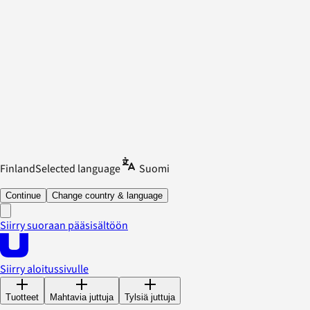
Finland
Selected language
Suomi
Continue
Change country & language
Siirry suoraan pääsisältöön
Siirry aloitussivulle
Tuotteet
Mahtavia juttuja
Tylsiä juttuja