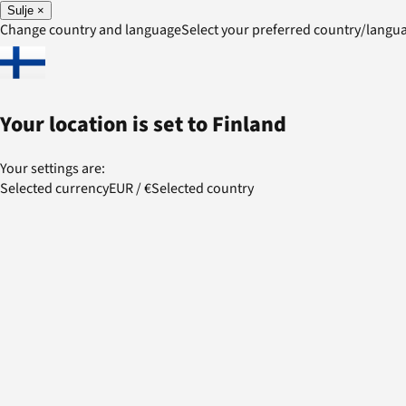
Sulje
×
Change country and language
Select your preferred country/lang
Your location is set to
Finland
Your settings are:
Selected currency
EUR
/
€
Selected country