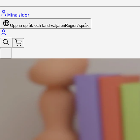
Mina sidor
Öppna språk och land-väljaren
Region/språk