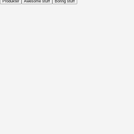
Produkter
Awesome stuff
Boring stuff
Dagligen
Före Aktivitet