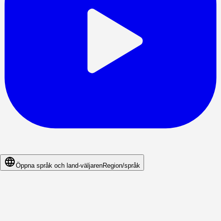
Öppna språk och land-väljaren
Region/språk