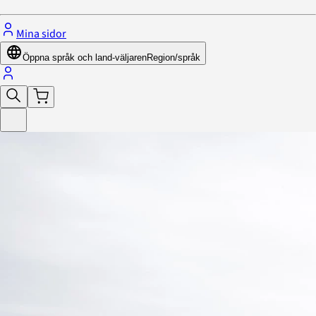
Mina sidor
Öppna språk och land-väljaren
Region/språk