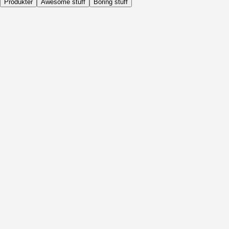
Produkter
Awesome stuff
Boring stuff
Dagligen
Före Aktivitet