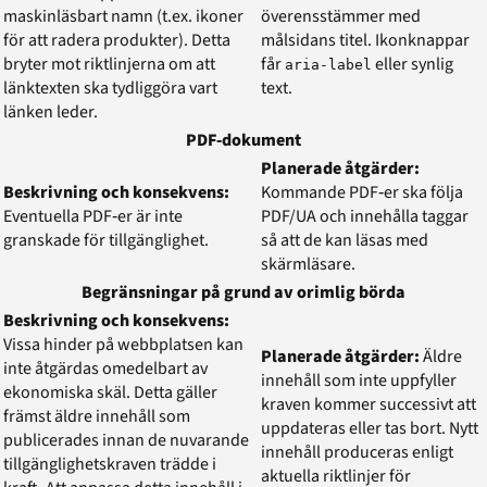
maskinläsbart namn (t.ex. ikoner
överensstämmer med
för att radera produkter). Detta
målsidans titel. Ikonknappar
bryter mot riktlinjerna om att
får
eller synlig
aria-label
länktexten ska tydliggöra vart
text.
länken leder.
PDF‑dokument
Planerade åtgärder:
Beskrivning och konsekvens:
Kommande PDF‑er ska följa
Eventuella PDF‑er är inte
PDF/UA och innehålla taggar
granskade för tillgänglighet.
så att de kan läsas med
skärmläsare.
Begränsningar på grund av orimlig börda
Beskrivning och konsekvens:
Vissa hinder på webbplatsen kan
Planerade åtgärder:
Äldre
inte åtgärdas omedelbart av
innehåll som inte uppfyller
ekonomiska skäl. Detta gäller
kraven kommer successivt att
främst äldre innehåll som
uppdateras eller tas bort. Nytt
publicerades innan de nuvarande
innehåll produceras enligt
tillgänglighetskraven trädde i
aktuella riktlinjer för