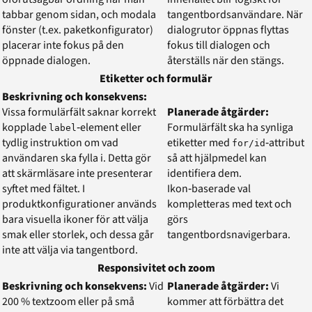
tabbar genom sidan, och modala
tangentbordsanvändare. När
fönster (t.ex. paketkonfigurator)
dialogrutor öppnas flyttas
placerar inte fokus på den
fokus till dialogen och
öppnade dialogen.
återställs när den stängs.
Etiketter och formulär
Beskrivning och konsekvens:
Vissa formulärfält saknar korrekt
Planerade åtgärder:
kopplade
‑element eller
Formulärfält ska ha synliga
label
tydlig instruktion om vad
etiketter med
‑attribut
for/id
användaren ska fylla i. Detta gör
så att hjälpmedel kan
att skärmläsare inte presenterar
identifiera dem.
syftet med fältet. I
Ikon‑baserade val
produktkonfigurationer används
kompletteras med text och
bara visuella ikoner för att välja
görs
smak eller storlek, och dessa går
tangentbordsnavigerbara.
inte att välja via tangentbord.
Responsivitet och zoom
Beskrivning och konsekvens:
Vid
Planerade åtgärder:
Vi
200 % textzoom eller på små
kommer att förbättra det