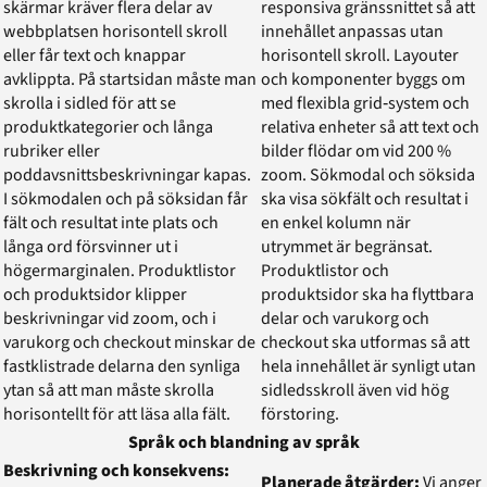
skärmar kräver flera delar av
responsiva gränssnittet så att
webbplatsen horisontell skroll
innehållet anpassas utan
eller får text och knappar
horisontell skroll. Layouter
avklippta. På startsidan måste man
och komponenter byggs om
skrolla i sidled för att se
med flexibla grid‑system och
produktkategorier och långa
relativa enheter så att text och
rubriker eller
bilder flödar om vid 200 %
poddavsnittsbeskrivningar kapas.
zoom. Sökmodal och söksida
I sökmodalen och på söksidan får
ska visa sökfält och resultat i
fält och resultat inte plats och
en enkel kolumn när
långa ord försvinner ut i
utrymmet är begränsat.
högermarginalen. Produktlistor
Produktlistor och
och produktsidor klipper
produktsidor ska ha flyttbara
beskrivningar vid zoom, och i
delar och varukorg och
varukorg och checkout minskar de
checkout ska utformas så att
fastklistrade delarna den synliga
hela innehållet är synligt utan
ytan så att man måste skrolla
sidledsskroll även vid hög
horisontellt för att läsa alla fält.
förstoring.
Språk och blandning av språk
Beskrivning och konsekvens:
Planerade åtgärder:
Vi anger