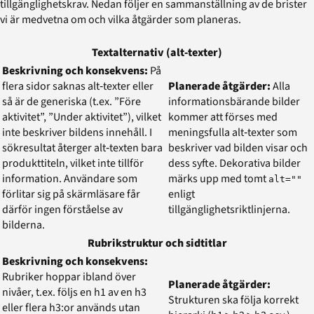
tillgänglighetskrav. Nedan följer en sammanställning av de brister
vi är medvetna om och vilka åtgärder som planeras.
Textalternativ (alt‑texter)
Beskrivning och konsekvens:
På
flera sidor saknas alt‑texter eller
Planerade åtgärder:
Alla
så är de generiska (t.ex. ”Före
informationsbärande bilder
aktivitet”, ”Under aktivitet”), vilket
kommer att förses med
inte beskriver bildens innehåll. I
meningsfulla alt‑texter som
sökresultat återger alt‑texten bara
beskriver vad bilden visar och
produkttiteln, vilket inte tillför
dess syfte. Dekorativa bilder
information. Användare som
märks upp med tomt
alt=""
förlitar sig på skärmläsare får
enligt
därför ingen förståelse av
tillgänglighetsriktlinjerna.
bilderna.
Rubrikstruktur och sidtitlar
Beskrivning och konsekvens:
Rubriker hoppar ibland över
Planerade åtgärder:
nivåer, t.ex. följs en h1 av en h3
Strukturen ska följa korrekt
eller flera h3:or används utan