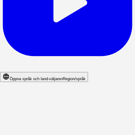
Öppna språk och land-väljaren
Region/språk