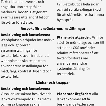
Texter blandar svenska och
‑attribut på hela sidan
lang
engelska utan att språket
och vid språkväxlingar i kod
markeras i koden. Det gör att
för att skärmläsare ska kunna
skärmläsare uttalar ord fel och
byta språk.
försvårar förståelse.
Respekt för användarens inställningar
Beskrivning och konsekvens:
Planerade åtgärder:
Vi inför
Webbplatsen erbjuder inte mörkt
stöd för mörkt läge och ser till
läge och ignorerar
att sidans CSS använder
systeminställningar för
relativa måttenheter så att
textstorlek. Kraven innebär att
texten förstoras när
webbplatsen ska respektera
användaren ändrar
användarens inställningar för
systeminställning för
mått, färg, kontrast, typsnitt och
textstorlek.
textstorlek.
Länkar och knappar
Beskrivning och konsekvens:
Vissa länkar saknar beskrivande
Planerade åtgärder:
Alla
länktext (exempelvis ”Läs mer”)
länkar kommer att få
och vissa knappar saknar
beskrivande texter som