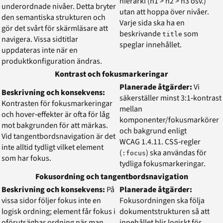
hierarki (h1 > h2 > h3 osv.)
underordnade nivåer. Detta bryter
utan att hoppa över nivåer.
den semantiska strukturen och
Varje sida ska ha en
gör det svårt för skärmläsare att
beskrivande
som
title
navigera. Vissa sidtitlar
speglar innehållet.
uppdateras inte när en
produktkonfiguration ändras.
Kontrast och fokusmarkeringar
Planerade åtgärder:
Vi
Beskrivning och konsekvens:
säkerställer minst 3:1‑kontrast
Kontrasten för fokusmarkeringar
mellan
och hover‑effekter är ofta för låg
komponenter/fokusmarkörer
mot bakgrunden för att märkas.
och bakgrund enligt
Vid tangentbordsnavigation är det
WCAG 1.4.11. CSS‑regler
inte alltid tydligt vilket element
(
) ska användas för
:focus
som har fokus.
tydliga fokusmarkeringar.
Fokusordning och tangentbordsnavigation
Beskrivning och konsekvens:
På
Planerade åtgärder:
vissa sidor följer fokus inte en
Fokusordningen ska följa
logisk ordning; element får fokus i
dokumentstrukturen så att
oförutsägbar ordning när man
innehållet blir logiskt för