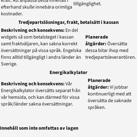
kraft. Att anpassa detta innehåll i
tillgänglighet.
efterhand skulle innebära orimliga
kostnader.
Tredjepartslösningar, frakt, betalsätt i kassan
Beskrivning och konsekvens:
En del
widgets så som betalsteget i kassan
Planerade
samt fraktväljaren, kan sakna korrekt
åtgärder:
Översätta
översättningar på vissa språk. Engelska
dessa bitar ihop med
finns alltid tillgängligt i andra länder än
tredjepartsleverantören.
Sverige.
Energikalkylator
Planerade
Beskrivning och konsekvens:
Vår
åtgärder:
Vi jobbar
Energikalkylator översätts separat från
kontinuerligt med att
vår hemsida, och kan därmed för vissa
översätta de saknade
språk/länder sakna översättningar.
språken.
Innehåll som inte omfattas av lagen