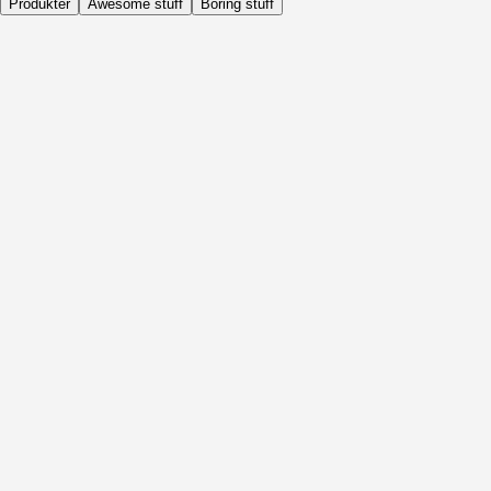
Produkter
Awesome stuff
Boring stuff
Dagligen
Före Aktivitet