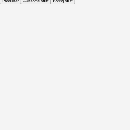
Produkter
Awesome stuff
Boring stuff
Dagligen
Före Aktivitet