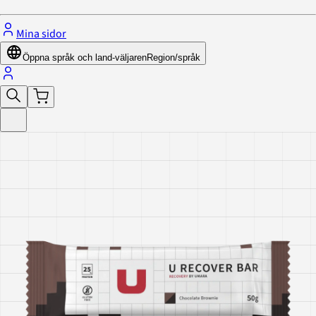
Mina sidor
Öppna språk och land-väljaren
Region/språk