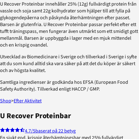
U Recover Proteinbar innehåller 25% (12g) fullvärdigt protein från
vassle och soja samt 22g kolhydrater som hjälper till att fylla på
glykogendepåerna och påskynda återhämtningen efter passet.
Barsen är glutenfria. U Recover Proteinbar passar perfekt efter ett
tufft träningspass, men fungerar även utmärkt som ett smidigt gott
mellanmål. Barsen är uppbyggda i lager med en mjuk mittendel
och en krispig ovandel.
Utvecklad av Biomedicinare i Sverige och tillverkad i Sverige i syfte
att du som kund alltid ska vara säker på att det du köper är säkert
och av högsta kvalitet.
Samtliga ingredienser är godkända hos EFSA (European Food
Safety Authority). Tillverkad enligt HACCP / GMP.
Shop
>
Efter Aktivitet
U Recover Proteinbar
4.7
/5
baserat på 22 betyg
En sjukt god, krispig återhämtningsbar med 25% fullvärdigt