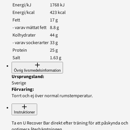
Energi/kJ
1768
kJ
Energi/kcal
423
kcal
Fett
17
g
- varav mättat fett
8.8
g
Kolhydrater
44
g
- varav sockerarter
33
g
Protein
25
g
Salt
1.63
g
Övrig livsmedelsinformation
Ursprungsland
:
Sverige
Förvaring
:
Torrt och ej över normal rumstemperatur.
Instruktioner
Ta en U Recover Bar direkt efter träning för att påskynda och
optimera återhämtningen.