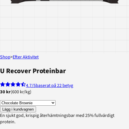
Shop
>
Efter Aktivitet
U Recover Proteinbar
4.7
/5
baserat på 22 betyg
30 kr
(
600 kr
/
kg
)
Lägg i kundvagnen
En sjukt god, krispig återhämtningsbar med 25% fullvärdigt
protein.