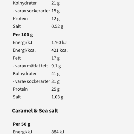
Kolhydrater
21
g
- varav sockerarter
15
g
Protein
12
g
Salt
0.52
g
Per
100
g
Energi/kJ
1760
kJ
Energi/kcal
421
kcal
Fett
17
g
- varav mättat fett
9.1
g
Kolhydrater
41
g
- varav sockerarter
31
g
Protein
25
g
Salt
1.03
g
Caramel & Sea salt
Per
50
g
Energi/kJ
884
kJ