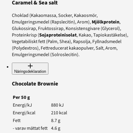
Caramel & Sea salt
Choklad (Kakaomassa, Socker, Kakaosmör,
Emulgeringsmedel (Rapslecitin), Arom),
Mjölkprotein
,
Glukossirap, Fruktossirap, Konsistensgivare (Glycerol),
Proteinkrisp (
Sojaproteinisolat
, Kakao, Tapiokastäkelse),
Vegetabiliskt fett (Palm, Shea), Rapsolja, Fyllnadsmedel
(Polydextros), Fettreducerat kakaopulver, Salt, Arom,
Emulgeringsmedel (Solroslecitin).
Näringsdeklaration
Chocolate Brownie
Per
50
g
Energi/kJ
880
kJ
Energi/kcal
210
kcal
Fett
8.7
g
- varav mättat fett
4.6
g