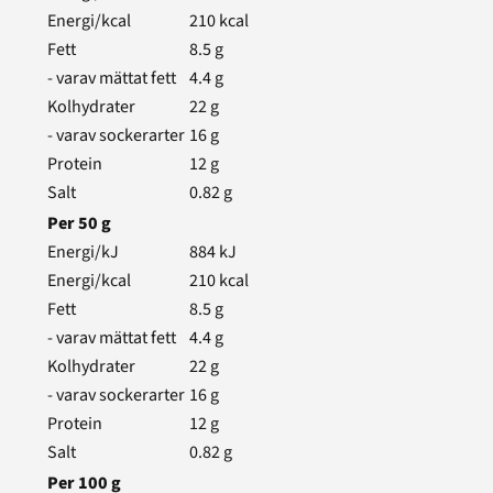
Energi/kcal
210
kcal
Fett
8.5
g
- varav mättat fett
4.4
g
Kolhydrater
22
g
- varav sockerarter
16
g
Protein
12
g
Salt
0.82
g
Per
50
g
Energi/kJ
884
kJ
Energi/kcal
210
kcal
Fett
8.5
g
- varav mättat fett
4.4
g
Kolhydrater
22
g
- varav sockerarter
16
g
Protein
12
g
Salt
0.82
g
Per
100
g