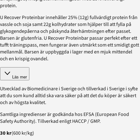
protein.
U Recover Proteinbar innehåller 25% (12g) fullvärdigt protein från
vassle och soja samt 22g kolhydrater som hjälper till att fylla på
glykogendepåerna och påskynda återhämtningen efter passet.
Barsen är glutenfria. U Recover Proteinbar passar perfekt efter ett
tufft träningspass, men fungerar även utmärkt som ett smidigt gott
mellanmål. Barsen är uppbyggda i lager med en mjuk mittendel
och en krispig ovandel.
Läs mer
Utvecklad av Biomedicinare i Sverige och tillverkad i Sverige i syfte
att du som kund alltid ska vara säker på att det du köper är säkert
och av högsta kvalitet.
Samtliga ingredienser är godkända hos EFSA (European Food
Safety Authority). Tillverkad enligt HACCP / GMP.
30 kr
(
600 kr
/
kg
)