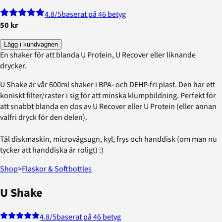
4.8
/5
baserat på 46 betyg
50 kr
Lägg i kundvagnen
En shaker för att blanda U Protein, U Recover eller liknande
drycker.
U Shake är vår 600ml shaker i BPA- och DEHP-fri plast. Den har ett
koniskt filter/raster i sig för att minska klumpbildning. Perfekt för
att snabbt blanda en dos av U Recover eller U Protein (eller annan
valfri dryck för den delen).
Tål diskmaskin, microvågsugn, kyl, frys och handdisk (om man nu
tycker att handdiska är roligt) :)
Shop
>
Flaskor & Softbottles
U Shake
4.8
/5
baserat på 46 betyg