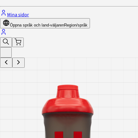
Mina sidor
Öppna språk och land-väljaren
Region/språk