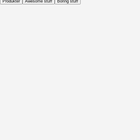
Produkter
Awesome stuff
Boring stuff
Dagligen
Före Aktivitet