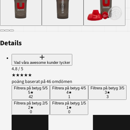
Details
Vad våra awesome kunder tycker
4.8
/ 5
★
★
★
★
★
poäng baserat på 46 omdömen
Filtrera på betyg 5/5
Filtrera på betyg 4/5
Filtrera på betyg 3/5
5
★
4
★
3
★
42
1
3
Filtrera på betyg 2/5
Filtrera på betyg 1/5
2
★
1
★
0
0