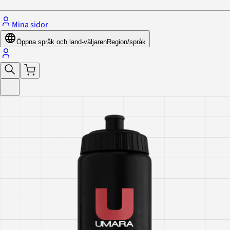
Mina sidor
Öppna språk och land-väljaren
Region/språk