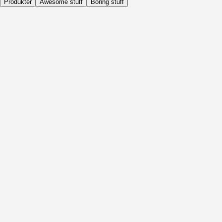
Produkter
Awesome stuff
Boring stuff
Dagligen
Före Aktivitet