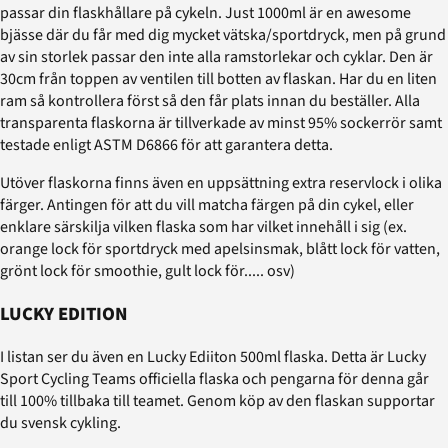
passar din flaskhållare på cykeln. Just 1000ml är en awesome
bjässe där du får med dig mycket vätska/sportdryck, men på grund
av sin storlek passar den inte alla ramstorlekar och cyklar. Den är
30cm från toppen av ventilen till botten av flaskan. Har du en liten
ram så kontrollera först så den får plats innan du beställer. Alla
transparenta flaskorna är tillverkade av minst 95% sockerrör samt
testade enligt ASTM D6866 för att garantera detta.
Utöver flaskorna finns även en uppsättning extra reservlock i olika
färger. Antingen för att du vill matcha färgen på din cykel, eller
enklare särskilja vilken flaska som har vilket innehåll i sig (ex.
orange lock för sportdryck med apelsinsmak, blått lock för vatten,
grönt lock för smoothie, gult lock för..... osv)
LUCKY EDITION
I listan ser du även en Lucky Ediiton 500ml flaska. Detta är Lucky
Sport Cycling Teams officiella flaska och pengarna för denna går
till 100% tillbaka till teamet. Genom köp av den flaskan supportar
du svensk cykling.