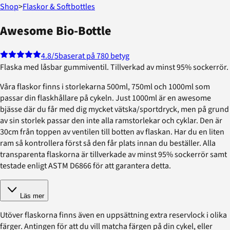
Shop
>
Flaskor & Softbottles
Awesome Bio-Bottle
4.8
/5
baserat på 780 betyg
Flaska med låsbar gummiventil. Tillverkad av minst 95% sockerrör.
Våra flaskor finns i storlekarna 500ml, 750ml och 1000ml som
passar din flaskhållare på cykeln. Just 1000ml är en awesome
bjässe där du får med dig mycket vätska/sportdryck, men på grund
av sin storlek passar den inte alla ramstorlekar och cyklar. Den är
30cm från toppen av ventilen till botten av flaskan. Har du en liten
ram så kontrollera först så den får plats innan du beställer. Alla
transparenta flaskorna är tillverkade av minst 95% sockerrör samt
testade enligt ASTM D6866 för att garantera detta.
Läs mer
Utöver flaskorna finns även en uppsättning extra reservlock i olika
färger. Antingen för att du vill matcha färgen på din cykel, eller