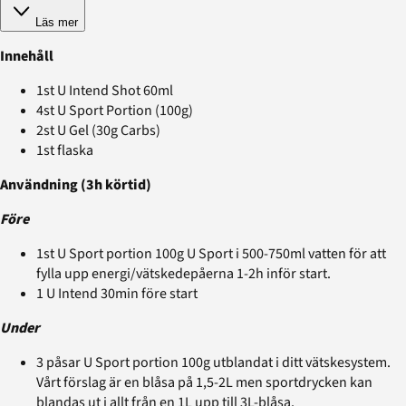
Läs mer
Innehåll
1st U Intend Shot 60ml
4st U Sport Portion (100g)
2st U Gel (30g Carbs)
1st flaska
Användning (3h körtid)
Före
1st U Sport portion 100g U Sport i 500-750ml vatten för att
fylla upp energi/vätskedepåerna 1-2h inför start.
1 U Intend 30min före start
Under
3 påsar U Sport portion 100g utblandat i ditt vätskesystem.
Vårt förslag är en blåsa på 1,5-2L men sportdrycken kan
blandas ut i allt från en 1L upp till 3L-blåsa.