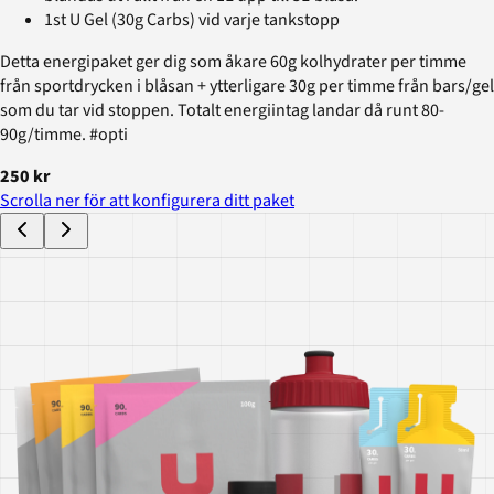
1st U Gel (30g Carbs) vid varje tankstopp
Detta energipaket ger dig som åkare 60g kolhydrater per timme
från sportdrycken i blåsan + ytterligare 30g per timme från bars/gel
som du tar vid stoppen. Totalt energiintag landar då runt 80-
90g/timme. #opti
250 kr
Scrolla ner för att konfigurera ditt paket