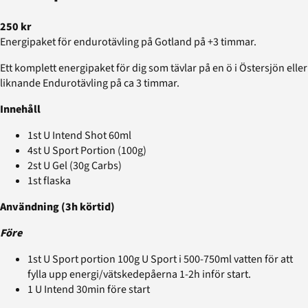
250 kr
Energipaket för endurotävling på Gotland på +3 timmar.
Ett komplett energipaket för dig som tävlar på en ö i Östersjön eller
liknande Endurotävling på ca 3 timmar.
Innehåll
1st U Intend Shot 60ml
4st U Sport Portion (100g)
2st U Gel (30g Carbs)
1st flaska
Användning (3h körtid)
Före
1st U Sport portion 100g U Sport i 500-750ml vatten för att
fylla upp energi/vätskedepåerna 1-2h inför start.
1 U Intend 30min före start