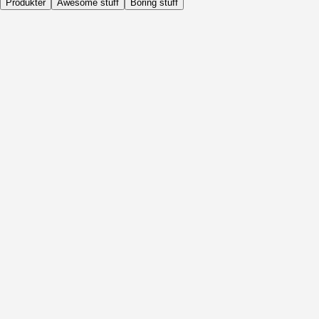
Produkter
Awesome stuff
Boring stuff
Dagligen
Före Aktivitet