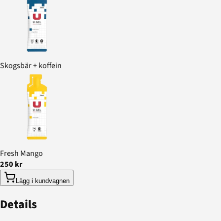
Skogsbär + koffein
Fresh Mango
250 kr
Lägg i kundvagnen
Details