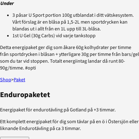
Under
3 påsar U Sport portion 100g utblandat i ditt vätskesystem.
Vårt förslag är en blåsa på 1,5-2L men sportdrycken kan
blandas ut i allt från en 1L upp till 3L-blåsa.
1st U Gel (30g Carbs) vid varje tankstopp
Detta energipaket ger dig som åkare 60g kolhydrater per timme
från sportdrycken i blåsan + ytterligare 30g per timme från bars/gel
som du tar vid stoppen. Totalt energiintag landar då runt 80-
90g/timme. #opti
Shop
>
Paket
Enduropaketet
Energipaket för endurotävling på Gotland på +3 timmar.
Ett komplett energipaket för dig som tävlar på en ö i Östersjön eller
liknande Endurotävling på ca 3 timmar.