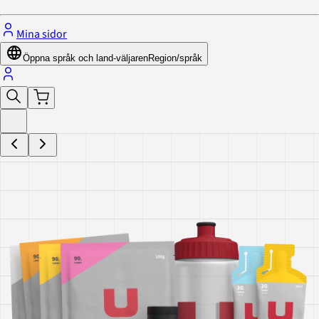
Mina sidor
Öppna språk och land-väljaren
Region/språk