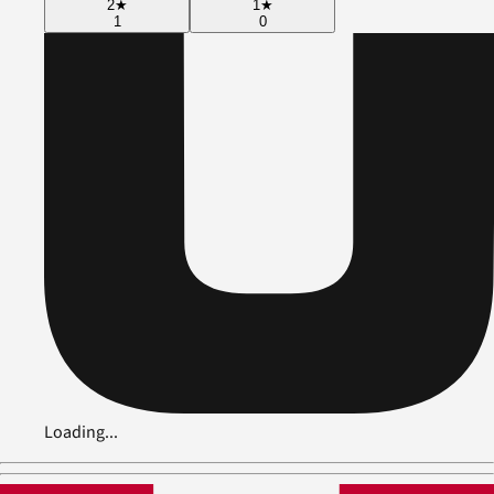
2
★
1
★
1
0
Loading...