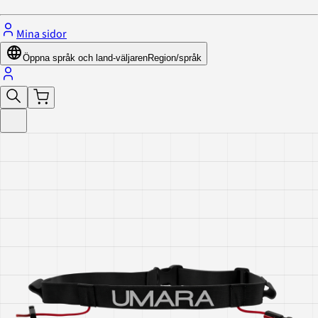
Mina sidor
Öppna språk och land-väljaren
Region/språk