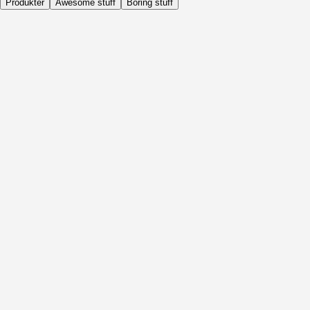
Produkter
Awesome stuff
Boring stuff
Dagligen
Före Aktivitet