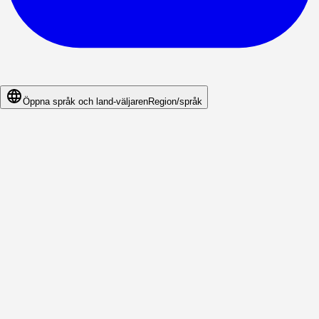
Öppna språk och land-väljaren
Region/språk