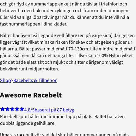
och gör flytt av nummerlapp enkelt när du tävlar i triathlon och
behöver ha den bak under cyklingen och fram under löpningen.
Eller vid vanliga löpartävlingar när du känner att du inte vill nåla
fast nummerlappen i dina kläder.
Bältet har även två liggande gelhållare (en på varje sida) där gelsen
ligger vågrätt vilket minska risken för skav och att gelsen glider ur
hållarna. Bältet passar midjemått 70-130cm. Lite mindre midjemått
går också men då kan det hänga lite. Tillverkat i 100% Nylon vilket
gör det både elastiskt och mjukt och sitter därigenom väldigt
bekvämt runt midjan/höften.
Shop
>
Racebelts & Tillbehör
Awesome Racebelt
4.8
/5
baserat på 87 betyg
Racebelt som håller din nummerlapp på plats. Bältet har även
dubbla liggande gelhållare.
Umaras racebelt gör vad det ska, håller nummerlappen på plats