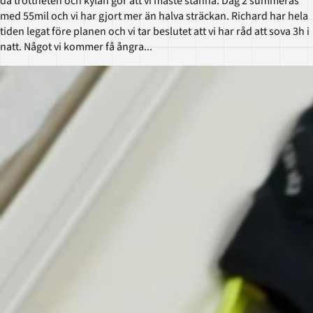
då tröttheten och kylan gör att vi måste stanna. Dag 2 summeras
med 55mil och vi har gjort mer än halva sträckan. Richard har hela
tiden legat före planen och vi tar beslutet att vi har råd att sova 3h i
natt. Något vi kommer få ångra...