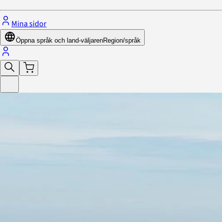
Mina sidor
Öppna språk och land-väljaren
Region/språk