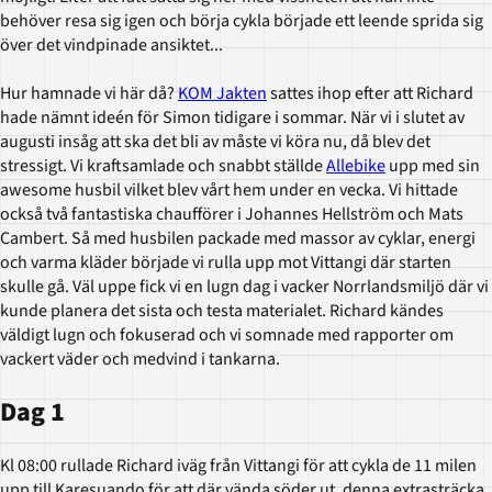
behöver resa sig igen och börja cykla började ett leende sprida sig
över det vindpinade ansiktet...
Hur hamnade vi här då?
KOM Jakten
sattes ihop efter att Richard
hade nämnt ideén för Simon tidigare i sommar. När vi i slutet av
augusti insåg att ska det bli av måste vi köra nu, då blev det
stressigt. Vi kraftsamlade och snabbt ställde
Allebike
upp med sin
awesome husbil vilket blev vårt hem under en vecka. Vi hittade
också två fantastiska chaufförer i Johannes Hellström och Mats
Cambert. Så med husbilen packade med massor av cyklar, energi
och varma kläder började vi rulla upp mot Vittangi där starten
skulle gå. Väl uppe fick vi en lugn dag i vacker Norrlandsmiljö där vi
kunde planera det sista och testa materialet. Richard kändes
väldigt lugn och fokuserad och vi somnade med rapporter om
vackert väder och medvind i tankarna.
Dag 1
Kl 08:00 rullade Richard iväg från Vittangi för att cykla de 11 milen
upp till Karesuando för att där vända söder ut, denna extrasträcka