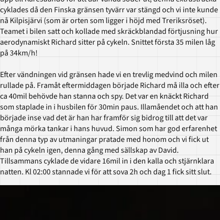
cyklades då den Finska gränsen tyvärr var stängd och vi inte kunde
nå Kilpisjärvi (som är orten som ligger i höjd med Treriksröset).
Teamet i bilen satt och kollade med skräckblandad förtjusning hur
aerodynamiskt Richard sitter på cykeln. Snittet första 35 milen låg
på 34km/h!
Efter vändningen vid gränsen hade vi en trevlig medvind och milen
rullade på. Framåt eftermiddagen började Richard må illa och efter
ca 40mil behövde han stanna och spy. Det var en knäckt Richard
som staplade in i husbilen för 30min paus. Illamåendet och att han
började inse vad det är han har framför sig bidrog till att det var
många mörka tankar i hans huvud. Simon som har god erfarenhet
från denna typ av utmaningar pratade med honom och vi fick ut
han på cykeln igen, denna gång med sällskap av David.
Tillsammans cyklade de vidare 16mil in i den kalla och stjärnklara
natten. Kl 02:00 stannade vi för att sova 2h och dag 1 fick sitt slut.