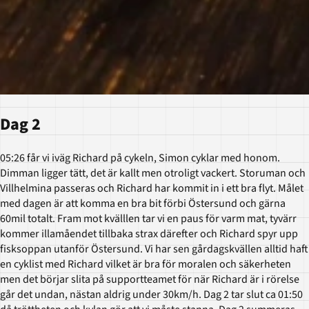
Dag 2
05:26 får vi iväg Richard på cykeln, Simon cyklar med honom.
Dimman ligger tätt, det är kallt men otroligt vackert. Storuman och
Villhelmina passeras och Richard har kommit in i ett bra flyt. Målet
med dagen är att komma en bra bit förbi Östersund och gärna
60mil totalt. Fram mot kvälllen tar vi en paus för varm mat, tyvärr
kommer illamåendet tillbaka strax därefter och Richard spyr upp
fisksoppan utanför Östersund. Vi har sen gårdagskvällen alltid haft
en cyklist med Richard vilket är bra för moralen och säkerheten
men det börjar slita på supportteamet för när Richard är i rörelse
går det undan, nästan aldrig under 30km/h. Dag 2 tar slut ca 01:50