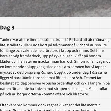
Dag 3
Tanken var att tre timmars sömn skulle få Richard att återhäma sig
lite. Istället skulle vi nog kört på två timmar då Richard nu sov lite
för länge och vaknade helt förstörd i kropp och sinne. Det finns
bara en väg framåt dock, upp på cykeln igen! Vi får på honom
kläder och han äter en macka innan han och Simon rullar iväg mot
en kommande soluppgång. Med den extra sömnen har vi tappat
mycket av det försprång Richard byggt upp under dag 1 & 2 så nu
ligger vi bara 30min före schemat för att klara 84h. Teamet tar
beslutet att idag behöver vi pusha ordentligt och cykla längre in på
natten för att inte ha kniven mot strupen sista dagen. Milen rullar
på och nu börjar orterna komma oftare och bli större.
Efter Vansbro kommer dock regnet vilket gör det lite mentalt
tuffare. Som tur är börjar vi möta fler "fans" som hejar från