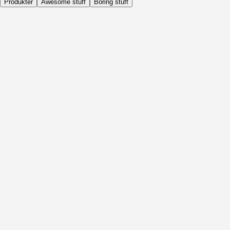
Produkter
Awesome stuff
Boring stuff
Dagligen
Före Aktivitet