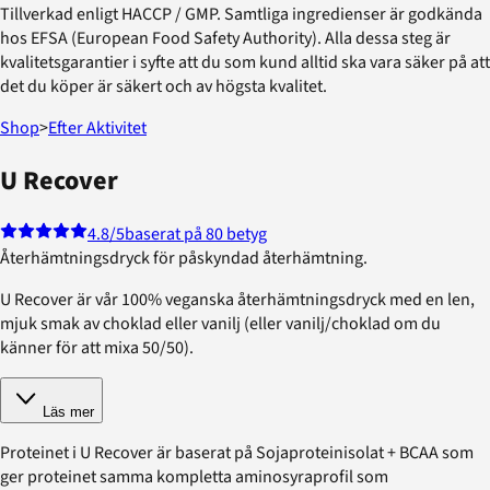
Tillverkad enligt HACCP / GMP. Samtliga ingredienser är godkända
hos EFSA (European Food Safety Authority). Alla dessa steg är
kvalitetsgarantier i syfte att du som kund alltid ska vara säker på att
det du köper är säkert och av högsta kvalitet.
Shop
>
Efter Aktivitet
U Recover
4.8
/5
baserat på 80 betyg
Återhämtningsdryck för påskyndad återhämtning.
U Recover är vår 100% veganska återhämtningsdryck med en len,
mjuk smak av choklad eller vanilj (eller vanilj/choklad om du
känner för att mixa 50/50).
Läs mer
Proteinet i U Recover är baserat på Sojaproteinisolat + BCAA som
ger proteinet samma kompletta aminosyraprofil som