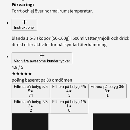
Förvaring
:
Torrt och ej över normal rumstemperatur.
Instruktioner
Blanda 1,5-3 skopor (50-100g) i 500ml vatten/mjölk och drick
direkt efter aktivitet för påskyndad återhämtning.
Vad våra awesome kunder tycker
4.8
/ 5
★
★
★
★
★
poäng baserat på 80 omdömen
Filtrera på betyg 5/5
Filtrera på betyg 4/5
Filtrera på betyg 3/5
5
★
4
★
3
★
74
3
1
Filtrera på betyg 2/5
Filtrera på betyg 1/5
2
★
1
★
2
0