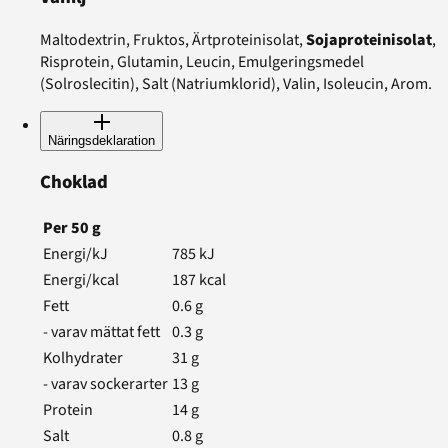
Maltodextrin, Fruktos, Ärtproteinisolat,
Sojaproteinisolat
,
Risprotein, Glutamin, Leucin, Emulgeringsmedel
(Solroslecitin), Salt (Natriumklorid), Valin, Isoleucin, Arom.
Näringsdeklaration
Choklad
Per
50
g
Energi/kJ
785
kJ
Energi/kcal
187
kcal
Fett
0.6
g
- varav mättat fett
0.3
g
Kolhydrater
31
g
- varav sockerarter
13
g
Protein
14
g
Salt
0.8
g