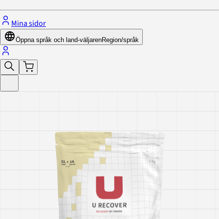
Mina sidor
Öppna språk och land-väljaren
Region/språk