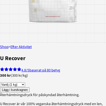
Shop
>
Efter Aktivitet
U Recover
4.8
/5
baserat på 80 betyg
300 kr
(
300 kr
/
kg
)
Lägg i kundvagnen
Återhämtningsdryck för påskyndad återhämtning.
U Recover är vår 100% veganska återhämtningsdryck med en len,