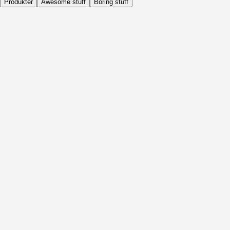
Produkter
Awesome stuff
Boring stuff
Dagligen
Före Aktivitet