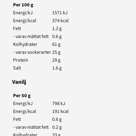
Per
100
g
Energi/kJ
1571
kJ
Energi/kcal
374
kcal
Fett
1.2
g
- varav mättat fett
0.6
g
Kolhydrater
61
g
- varav sockerarter
25
g
Protein
29
g
Salt
1.6
g
Vanilj
Per
50
g
Energi/kJ
798
kJ
Energi/kcal
191
kcal
Fett
0.6
g
- varav mättat fett
0.2
g
Kolhydrater
33
g