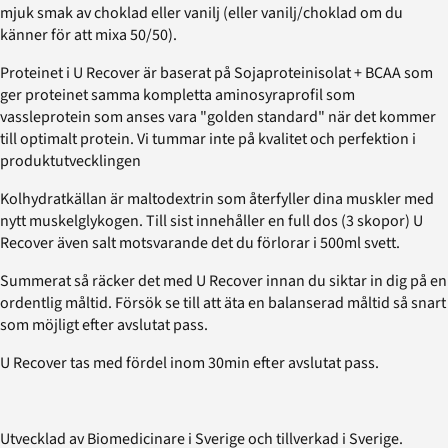
mjuk smak av choklad eller vanilj (eller vanilj/choklad om du
känner för att mixa 50/50).
Proteinet i U Recover är baserat på Sojaproteinisolat + BCAA som
ger proteinet samma kompletta aminosyraprofil som
vassleprotein som anses vara "golden standard" när det kommer
till optimalt protein. Vi tummar inte på kvalitet och perfektion i
produktutvecklingen
Kolhydratkällan är maltodextrin som återfyller dina muskler med
nytt muskelglykogen. Till sist innehåller en full dos (3 skopor) U
Recover även salt motsvarande det du förlorar i 500ml svett.
Summerat så räcker det med U Recover innan du siktar in dig på en
ordentlig måltid. Försök se till att äta en balanserad måltid så snart
som möjligt efter avslutat pass.
U Recover tas med fördel inom 30min efter avslutat pass.
Utvecklad av Biomedicinare i Sverige och tillverkad i Sverige.