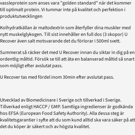
vassleprotein som anses vara "golden standard" när det kommer
till optimalt protein. Vi tummar inte på kvalitet och perfektion i
produktutvecklingen
Kolhydratkällan är maltodextrin som återfyller dina muskler med
nytt muskelglykogen. Till sist innehåller en full dos (3 skopor) U
Recover även salt motsvarande det du förlorar i 500ml svett.
Summerat så räcker det med U Recover innan du siktar in dig på en
ordentlig måltid. Försök se till att äta en balanserad måltid så snart
som möjligt efter avslutat pass.
U Recover tas med fördel inom 30min efter avslutat pass.
Utvecklad av Biomedicinare i Sverige och tillverkad i Sverige.
Tillverkad enligt HACCP / GMP. Samtliga ingredienser är godkända
hos EFSA (European Food Safety Authority). Alla dessa steg är
kvalitetsgarantier i syfte att du som kund alltid ska vara säker på att
det du köper är säkert och av högsta kvalitet.