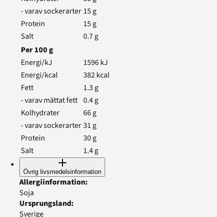
- varav sockerarter
15
g
Protein
15
g
Salt
0.7
g
Per
100
g
Energi/kJ
1596
kJ
Energi/kcal
382
kcal
Fett
1.3
g
- varav mättat fett
0.4
g
Kolhydrater
66
g
- varav sockerarter
31
g
Protein
30
g
Salt
1.4
g
Övrig livsmedelsinformation
Allergiinformation
:
Soja
Ursprungsland
:
Sverige