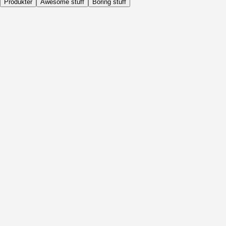
Produkter
Awesome stuff
Boring stuff
Dagligen
Före Aktivitet