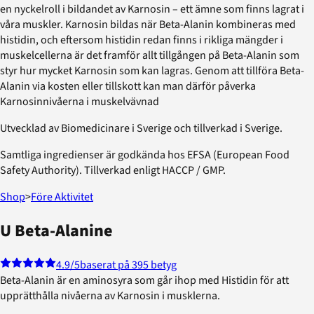
en nyckelroll i bildandet av Karnosin – ett ämne som finns lagrat i
våra muskler. Karnosin bildas när Beta-Alanin kombineras med
histidin, och eftersom histidin redan finns i rikliga mängder i
muskelcellerna är det framför allt tillgången på Beta-Alanin som
styr hur mycket Karnosin som kan lagras. Genom att tillföra Beta-
Alanin via kosten eller tillskott kan man därför påverka
Karnosinnivåerna i muskelvävnad
Utvecklad av Biomedicinare i Sverige och tillverkad i Sverige.
Samtliga ingredienser är godkända hos EFSA (European Food
Safety Authority). Tillverkad enligt HACCP / GMP.
Shop
>
Före Aktivitet
U Beta-Alanine
4.9
/5
baserat på 395 betyg
Beta-Alanin är en aminosyra som går ihop med Histidin för att
upprätthålla nivåerna av Karnosin i musklerna.