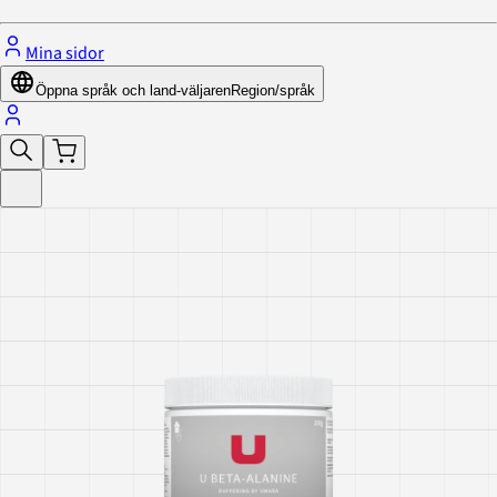
Mina sidor
Öppna språk och land-väljaren
Region/språk