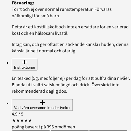
Förvaring
:
Torrt och ej över normal rumstemperatur. Förvaras
oåtkomligt för små barn.
Detta är ett kosttillskott och inte en ersättare för en varierad
kost och en hälsosam livsstil.
Intag kan, och ger oftast en stickande känsla i huden, denna
känsla är helt normal och ofarlig.
Instruktioner
En tesked (5g, medföljer ej) per dag för att buffra dina nivåer.
Blanda ut i valfri vätskemängd och drick. Överskrid inte
rekommenderad daglig dos.
Vad våra awesome kunder tycker
4.9
/ 5
★
★
★
★
★
poäng baserat på 395 omdömen